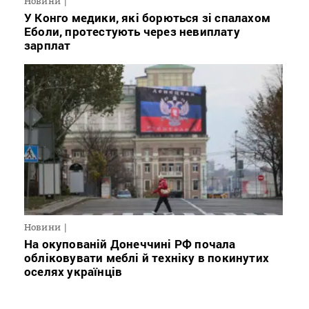
Новини
У Конго медики, які борються зі спалахом
Еболи, протестують через невиплату
зарплат
Новини
На окупованій Донеччині РФ почала
обліковувати меблі й техніку в покинутих
оселях українців