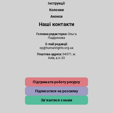
Інструкції
Колонки
Анонси
Наші контакти
Головна редакторка:
Ольга
Падірякова
E-mail редакції:
op@humanrights.org.ua
Поштова
адреса:
04071, м.
Київ, а/с 33
Підтримати роботу ресурсу
Підписатися на розсилку
Зв’язатися з нами