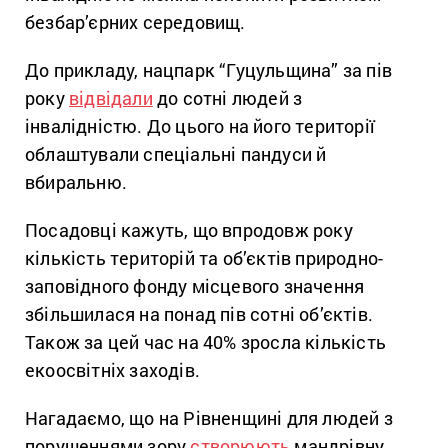
безбар’єрних середовищ.
До прикладу, нацпарк “Гуцульщина” за пів
року
відвідали
до сотні людей з
інвалідністю. До цього на його території
облаштували спеціальні пандуси й
вбиральню.
Посадовці кажуть, що впродовж року
кількість територій та об’єктів природно-
заповідного фонду місцевого значення
збільшилася на понад пів сотні об’єктів.
Також за цей час на 40% зросла кількість
екоосвітніх заходів.
Нагадаємо, що на Рівненщині для людей з
порушеннями зору
створюють
мандрівну