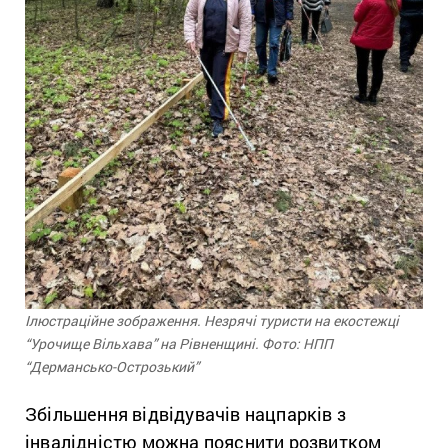
Ілюстраційне зображення. Незрячі туристи на екостежці
“Урочище Вільхава” на Рівненщині. Фото: НПП
“Дермансько-Острозький”
Збільшення відвідувачів нацпарків з
інвалідністю можна пояснити розвитком