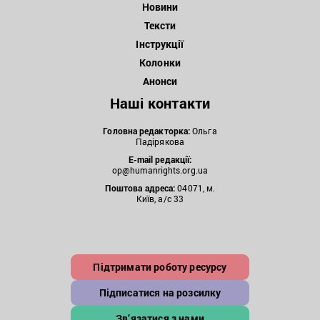
Новини
Тексти
Інструкції
Колонки
Анонси
Наші контакти
Головна редакторка:
Ольга
Падірякова
E-mail редакції:
op@humanrights.org.ua
Поштова
адреса:
04071, м.
Київ, а/с 33
Підтримати роботу ресурсу
Підписатися на розсилку
Зв’язатися з нами