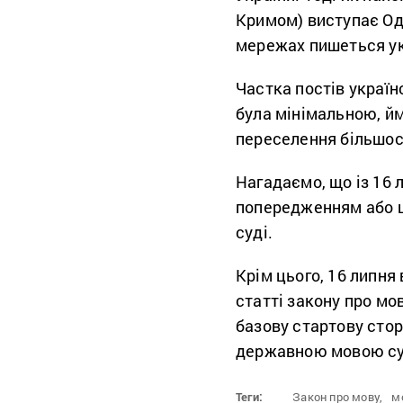
Кримом) виступає Од
мережах пишеться у
Частка постів україн
була мінімальною, йм
переселення більшос
Нагадаємо, що із 16
попередженням або 
суді.
Крім цього, 16 липня 
статті закону про мо
базову стартову сто
державною мовою су
Теги:
Закон про мову,
м