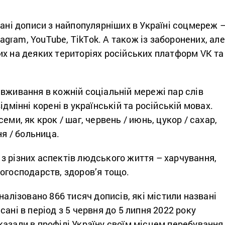
рані дописи з найпопулярніших в Україні соцмереж 
stagram, YouTube, TikTok. А також із заборонених, але
х на деяких територіях російських платформ VK та
вживання в кожній соціальній мережі пар слів
ідмінні корені в українській та російській мовах.
еми, як крок / шаг, червень / июнь, цукор / сахар,
ня / больница.
з різних аспектів людського життя – харчування,
огосподарств, здоров’я тощо.
налізовано 866 тисяч дописів, які містили названі
сані в період з 5 червня до 5 липня 2022 року
азали в профілі Україну своїм місцем перебування