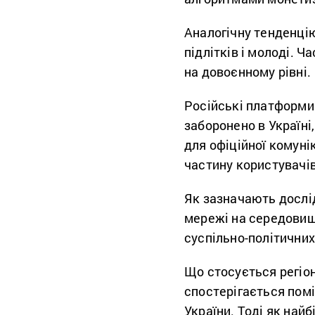
Аналогічну тенденцію
підлітків і молоді. 
на довоєнному рівні.
Російські платформи 
заборонено в Україні
для офіційної комунік
частину користувачів,
Як зазначають дослід
мережі на середовищ
суспільно-політичних
Що стосується регіон
спостерігається помі
України. Тоді як най