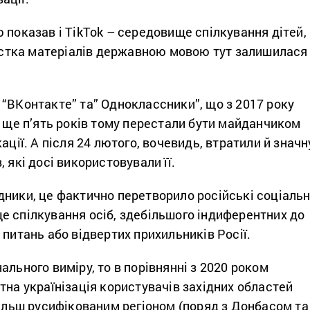
 показав і TikTok – середовище спілкування дітей,
Частка матеріалів державною мовою тут залишилася
“ВКонтакте” та” Одноклассники”, що з 2017 року
, ще п’ять років тому перестали бути майданчиком
ації. А після 24 лютого, вочевидь, втратили й значн
 які досі використовували її.
ники, це фактично перетворило російські соціальн
е спілкування осіб, здебільшого індиферентних до
 питань або відвертих прихильників Росії.
ального виміру, то в порівнянні з 2020 роком
тна українізація користувачів західних областей
більш русифікованим регіоном (поряд з Донбасом та