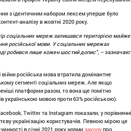
ння з ідентичним набором лексем уперше було
нтент-аналізу в жовтні 2020 року.
тір соціальних мереж залишався територією майже
ння російської мови. У соціальних мережах
ді робився лише кожен шостий допис”
, – зазначаю
 війни російська мова втратила домінантне
ькому сегменті соціальних мереж. Але якщо
еніші платформи разом, то вона ще помітно
ів українською мовою проти 63% російською).
cebook, Twitter та Instagram показали, у порівнянні
ттєву українізацію користувачів. Певною мірою це
 чинності в січні 2021 року норми
закону
про