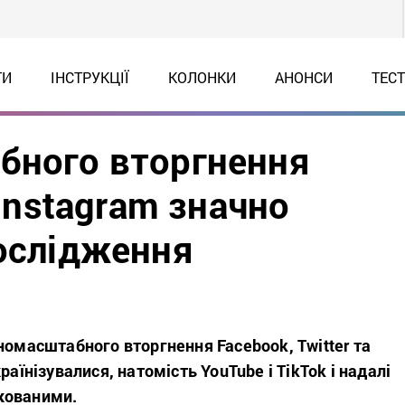
ТИ
ІНСТРУКЦІЇ
КОЛОНКИ
АНОНСИ
ТЕС
бного вторгнення
 Instagram значно
дослідження
номасштабного вторгнення Facebook, Twitter та
раїнізувалися, натомість YouTube і TikTok і надалі
кованими.