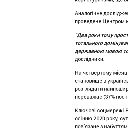
Аналогічне дослідже
проведене Центром ко
“Два роки тому прос
тотального домінува
державною мовою то
дослідники.
На четвертому місяці
становище в українс
розглядати найпошир
переважає (37% пост
Ключові соцмережі Fa
осінню 2020 року, су
пов’язане з набуттям