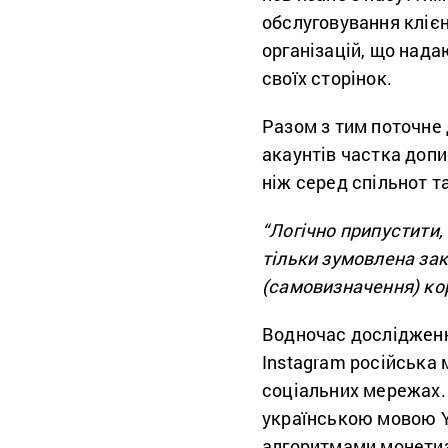
обслуговування клієн
організацій, що над
своїх сторінок.
Разом з тим поточне
акаунтів частка допи
ніж серед спільнот та
“Логічно припустити,
тільки зумовлена зак
(самовизначення) ко
Водночас дослідження
Instagram російська 
соціальних мережах.
українською мовою Yo
алгоритмами монетиз