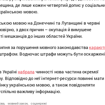
ещина, де лише кожен четвертий допис у соціальн
країнською мовою.
ською мовою на Донеччині та Луганщині в червні
овірно, з двох причин – окупація й вимушене
ті мешканців до інших областей України.
 липня за порушення мовного законодавства
карают
штрафом. Водночас штрафи можуть бути оскаржені
в Україні
набрала
чинності нова частина окремої
ву. Відповідно до неї інтернет-ресурси повинні мати
рінку українською мовою, а також повідомляти
спільно важливу інформацію.
ова,
мовний закон,
соцмережі