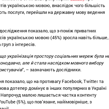
тів українською мовою, внаслідок чого більшість
ають послуги, перейшли на державну мову ведення
 дослідження показало, що з-поміж приватних
сів українською мовою (45%) зросла навіть більше,
 груп з інтересів.
 що українізація простору соціальних мереж була н
онодавчо, але й стала наслідком мовного вибору
ристувачів
“, – зазначають дослідники.
 показало, що на противагу Facebook, Twitter та
мова дотепер домінує в інших популярних в Україні
 Напрочуд малою лишається частка контенту
uTube (5%), що пов’язане, найімовірніше, з
ації.