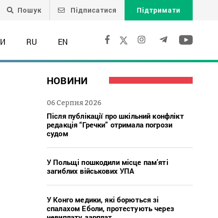
Пошук
Підписатися
Підтримати
ТИ
RU
EN
НОВИНИ
06 Серпня 2026
Після публікації про шкільний конфлікт
редакція “Гречки” отримала погрози
судом
У Польщі пошкодили місце пам’яті
загиблих військових УПА
У Конго медики, які борються зі
спалахом Еболи, протестують через
невиплату зарплат