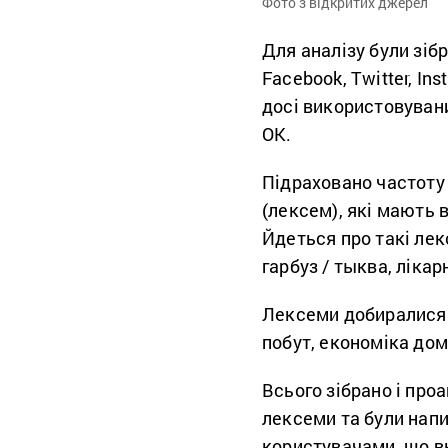
Фото з відкритих джерел
Для аналізу були зіб
Facebook, Twitter, In
досі використовувани
OK.
Підраховано частоту 
(лексем), які мають в
Йдеться про такі лекс
гарбуз / тыква, лікар
Лексеми добиралися 
побут, економіка дом
Всього зібрано і проа
лексеми та були напи
користувачами, що вк