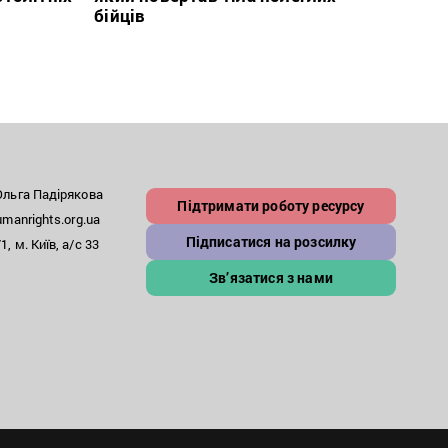
бійців
росій
льга Падірякова
Підтримати роботу ресурсу
anrights.org.ua
Підписатися на розсилку
, м. Київ, а/с 33
Зв’язатися з нами