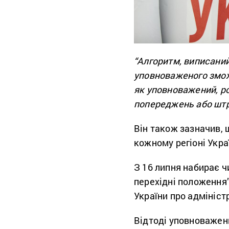
“Алгоритм, виписани
уповноваженого змож
як уповноважений, ро
попереджень або шт
Він також зазначив, 
кожному регіоні Укра
З 16 липня набирає чи
перехідні положення”
України про адмініс
Відтоді уповноважен