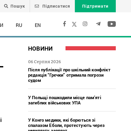
Пошук
Підписатися
Підтримати
ТИ
RU
EN
НОВИНИ
–
06 Серпня 2026
Після публікації про шкільний конфлікт
редакція “Гречки” отримала погрози
судом
У Польщі пошкодили місце пам’яті
загиблих військових УПА
і
У Конго медики, які борються зі
спалахом Еболи, протестують через
невиплату зарплат