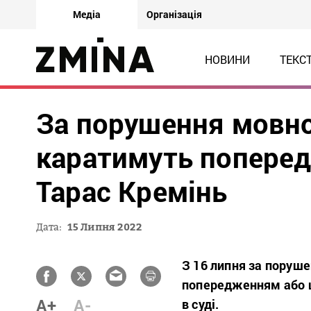
Медіа
Організація
НОВИНИ
ТЕКС
За порушення мовно
каратимуть попере
Тарас Кремінь
Дата:
15 Липня 2022
З 16 липня за поруш
попередженням або 
A+
A-
в суді.