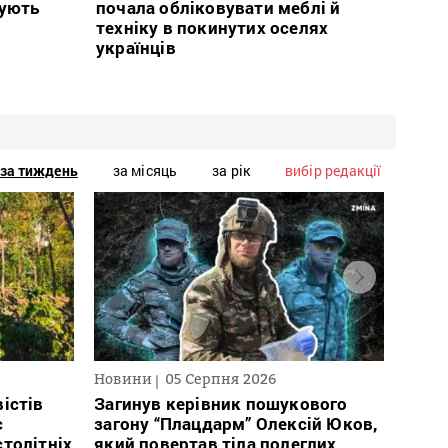
тують
почала обліковувати меблі й
техніку в покинутих оселях
українців
за тиждень
за місяць
за рік
вибір редакції
Новини
05 Серпня 2026
Нови
істів
Загинув керівник пошукового
Полі
с
загону “Плацдарм” Олексій Юков,
Вигів
столітніх
який повертав тіла полеглих
дван