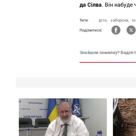
да Сілва
. Він набуде
Теги:
діти,
заборона,
м
Поділитися:
Знайшли помилку? Виділіть