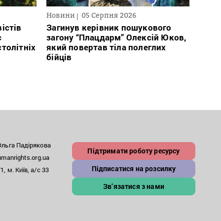
Новини
05 Серпня 2026
Нови
істів
Загинув керівник пошукового
През
с
загону “Плацдарм” Олексій Юков,
рефо
столітніх
який повертав тіла полеглих
який
бійців
заст
льга Падірякова
Підтримати роботу ресурсу
anrights.org.ua
Підписатися на розсилку
, м. Київ, а/с 33
Зв’язатися з нами