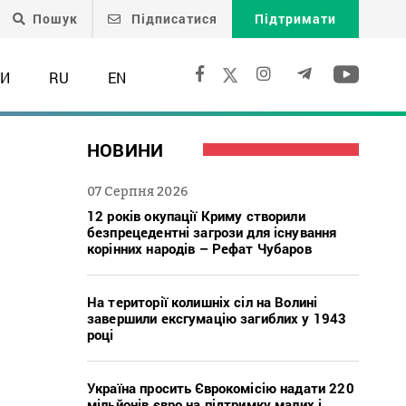
Пошук
Підписатися
Підтримати
ТИ
RU
EN
НОВИНИ
07 Серпня 2026
12 років окупації Криму створили
безпрецедентні загрози для існування
корінних народів – Рефат Чубаров
На території колишніх сіл на Волині
завершили ексгумацію загиблих у 1943
році
Україна просить Єврокомісію надати 220
мільйонів євро на підтримку малих і