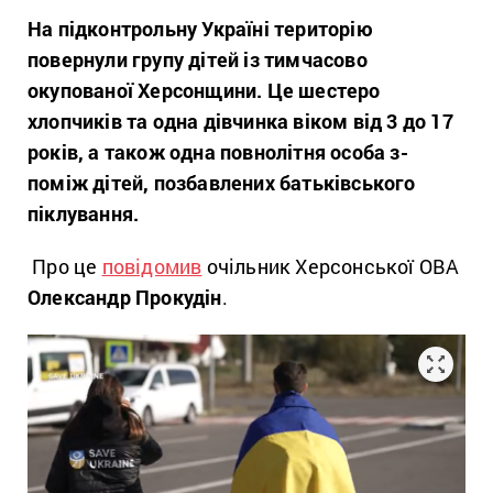
На підконтрольну Україні територію
повернули групу дітей із тимчасово
окупованої Херсонщини. Це шестеро
хлопчиків та одна дівчинка віком від 3 до 17
років, а також одна повнолітня особа з-
поміж дітей, позбавлених батьківського
піклування.
Про це
повідомив
очільник Херсонської ОВА
Олександр Прокудін
.