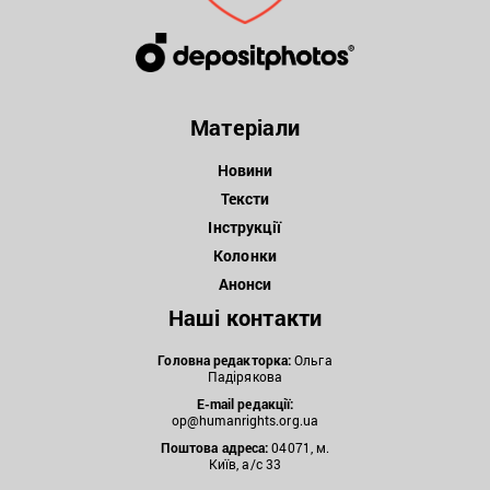
Матеріали
Новини
Тексти
Інструкції
Колонки
Анонси
Наші контакти
Головна редакторка:
Ольга
Падірякова
E-mail редакції:
op@humanrights.org.ua
Поштова
адреса:
04071, м.
Київ, а/с 33