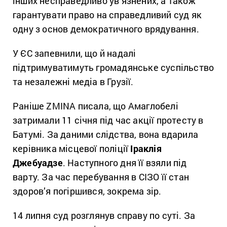
інших несправедливо ув’язнених, а також
гарантувати право на справедливий суд як
одну з основ демократичного врядування.
У ЄС запевнили, що й надалі
підтримуватимуть громадянське суспільство
та незалежні медіа в Грузії.
Раніше ZMINA писала, що Амаглобелі
затримали 11 січня під час акції протесту в
Батумі. За даними слідства, вона вдарила
керівника місцевої поліції
Іраклія
Джебуадзе
. Наступного дня її взяли під
варту. За час перебування в СІЗО її стан
здоров’я погіршився, зокрема зір.
14 липня суд розглянув справу по суті. За