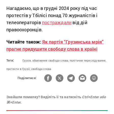
Нагадаємо, що в грудні 2024 року під час
протестів у Тбілісі понад 70 журналістів і
телеоператорів
постраждали
від дій
правоохоронців.
Читайте також:
Як партія “Грузинська мрія”
прагне придушити свободу слова в країні
Теги:
Грузія,
обмеження свободи слова,
політичне переслідування,
протести в Грузії,
свобода слова
Поділитися:
Знайшли помилку? Виділіть її та натисніть
Ctrl+Enter або
⌘+Enter.