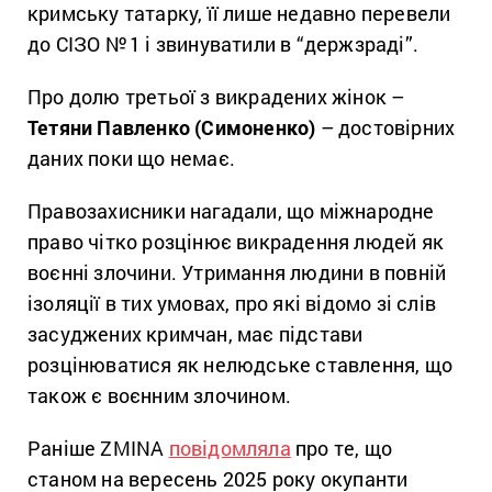
кримську татарку, її лише недавно перевели
до СІЗО №
1 і звинуватили в “держзраді”.
Про долю третьої з викрадених жінок –
Тетяни Павленко (Симоненко)
– достовірних
даних поки що немає.
Правозахисники нагадали, що міжнародне
право чітко розцінює викрадення людей як
воєнні злочини. Утримання людини в ​​повній
ізоляції в тих умовах, про які відомо зі слів
засуджених кримчан, має підстави
розцінюватися як нелюдське ставлення, що
також є воєнним злочином.
Раніше ZMINA
повідомляла
про те, що
станом на вересень 2025 року окупанти