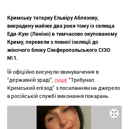
Кримську татарку Ельвіру Аблязову,
викрадену майже два роки тому із селища
Еди-Кую (Леніно) в тимчасово окупованому
Криму, перевели з повної ізоляції до
жіночого блоку Сімферопольського СІЗО
№ 1.
Їй офіційно висунули звинувачення в
“державній зраді”,
пише
“Трибунал.
Кримський епізод” з посиланням на джерело
в російській службі виконання покарань.