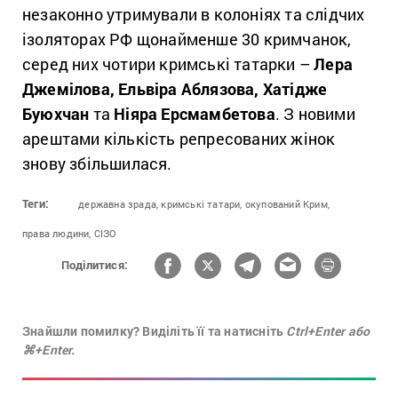
незаконно утримували в колоніях та слідчих
ізоляторах РФ щонайменше 30 кримчанок,
серед них чотири кримські татарки –
Лера
Джемілова, Ельвіра Аблязова, Хатідже
Буюхчан
та
Ніяра Ерсмамбетова
. З новими
арештами кількість репресованих жінок
знову збільшилася.
Теги:
державна зрада,
кримські татари,
окупований Крим,
права людини,
СІЗО
Поділитися:
Знайшли помилку? Виділіть її та натисніть
Ctrl+Enter або
⌘+Enter.