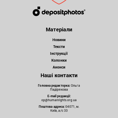
Матеріали
Новини
Тексти
Інструкції
Колонки
Анонси
Наші контакти
Головна редакторка:
Ольга
Падірякова
E-mail редакції:
op@humanrights.org.ua
Поштова
адреса:
04071, м.
Київ, а/с 33