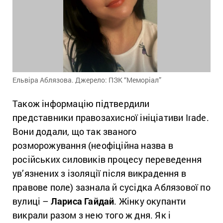
Ельвіра Аблязова. Джерело: ПЗК “Меморіал”
Також інформацію підтвердили
представники правозахисної ініціативи Irade.
Вони додали, що так званого
розморожування (неофіційна назва в
російських силовиків процесу переведення
ув’язнених з ізоляції після викрадення в
правове поле) зазнала й сусідка Аблязової по
вулиці –
Лариса Гайдай
. Жінку окупанти
викрали разом з нею того ж дня. Як і