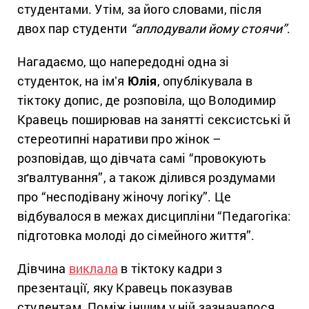
студентами. Утім, за його словами, після
двох пар студенти
“аплодували йому стоячи”
.
Нагадаємо, що напередодні одна зі
студенток, на імʼя
Юлія
, опублікувала в
тіктоку допис, де розповіла, що Володимир
Кравець поширював на занятті сексистські й
стереотипні наративи про жінок –
розповідав, що дівчата самі “провокують
зґвалтування”, а також ділився роздумами
про “несподівану жіночу логіку”. Це
відбувалося в межах дисципліни “Педагогіка:
підготовка молоді до сімейного життя”.
Дівчина
виклала
в тіктоку кадри з
презентації, яку Кравець показував
студентам. Поміж іншим у ній зазначалося,