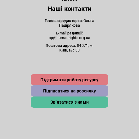
Наші контакти
Головна редакторка:
Ольга
Падірякова
E-mail редакції:
op@humanrights.org.ua
Поштова
адреса:
04071, м.
Київ, а/с 33
Підтримати роботу ресурсу
Підписатися на розсилку
Зв’язатися з нами