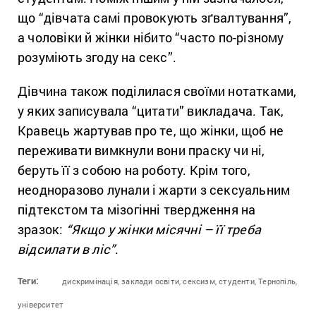
що “дівчата самі провокують зґвалтування”,
а чоловіки й жінки нібито “часто по-різному
розуміють згоду на секс”.
Дівчина також поділилася своїми нотатками,
у яких записувала “цитати” викладача. Так,
Кравець жартував про те, що жінки, щоб не
переживати вимкнули вони праску чи ні,
беруть її з собою на роботу. Крім того,
неодноразово лунали і жарти з сексуальним
підтекстом та мізогінні твердження на
зразок:
“Якщо у жінки місячні – її треба
відсилати в ліс”
.
Теги:
дискримінація,
заклади освіти,
сексизм,
студенти,
Тернопіль,
університет