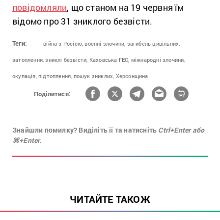
повідомляли
, що станом на 19 червня їм
відомо про 31 зниклого безвісти.
Теги:
війна з Росією,
воєнні злочини,
загибель цивільних,
затоплення,
зниклі безвісти,
Каховська ГЕС,
міжнародні злочини,
окупація,
підтоплення,
пошук зниклих,
Херсонщина
Поділитися:
Знайшли помилку? Виділіть її та натисніть
Ctrl+Enter або
⌘+Enter.
ЧИТАЙТЕ ТАКОЖ