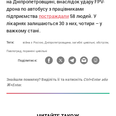
на Дніпропетровщині, внаслідок удару FPV-
дрона по автобусу з працівниками
підприємства
постраждали
58 людей. У
лікарнях залишаються 30 з них, чотири – у
важкому стані.
Теги:
війна з Росією,
Дніпропетровщина,
загиблі цивільні,
обстріли,
Павлоград,
поранені цивільні
Поділитися:
Знайшли помилку? Виділіть її та натисніть
Ctrl+Enter або
⌘+Enter.
ЧИТАЙТЕ ТАКОЖ