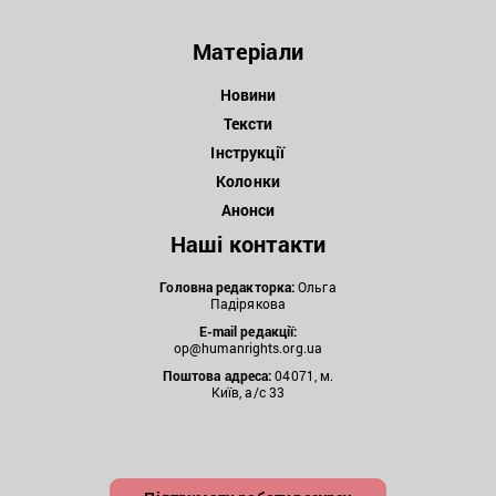
Матеріали
Новини
Тексти
Інструкції
Колонки
Анонси
Наші контакти
Головна редакторка:
Ольга
Падірякова
E-mail редакції:
op@humanrights.org.ua
Поштова
адреса:
04071, м.
Київ, а/с 33