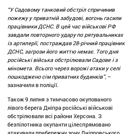
“У Садовому танковий обстріл спричинив
пожежу у приватній забудові, вогонь гасили
працівники ДСНС. В цей час військові РФ
завдали повторного удару по рятувальниках
із артилерії, постраждав 28-річний працівник
ДСНС, загрози його життю немає. Того дня
російські війська обстрілювали Садове і з
міномета. Всього через ворожі атаки у селі
пошкоджено сім приватних будинків”
, –
зазначили в поліції.
Також 9 липня з тимчасово окупованого
лівого берега Дніпра російські військові
обстрілювали всі райони Херсона. З
безпілотника окупанти цілеспрямовано
атакували прибережну зону Дніпровського