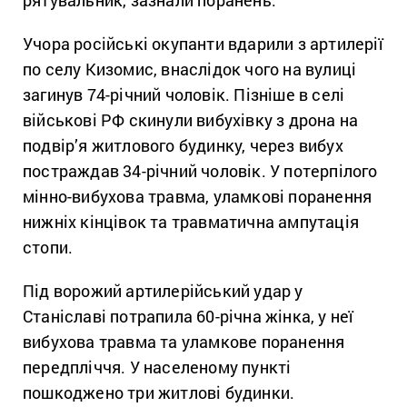
Учора російські окупанти вдарили з артилерії
по селу Кизомис, внаслідок чого на вулиці
загинув 74-річний чоловік. Пізніше в селі
військові РФ скинули вибухівку з дрона на
подвір’я житлового будинку, через вибух
постраждав 34-річний чоловік. У потерпілого
мінно-вибухова травма, уламкові поранення
нижніх кінцівок та травматична ампутація
стопи.
Під ворожий артилерійський удар у
Станіславі потрапила 60-річна жінка, у неї
вибухова травма та уламкове поранення
передпліччя. У населеному пункті
пошкоджено три житлові будинки.