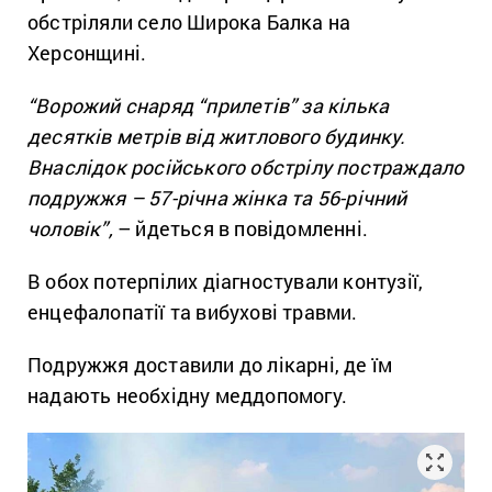
обстріляли село Широка Балка на
Херсонщині.
“Ворожий снаряд “прилетів” за кілька
десятків метрів від житлового будинку.
Внаслідок російського обстрілу постраждало
подружжя – 57-річна жінка та 56-річний
чоловік”,
– йдеться в повідомленні.
В обох потерпілих діагностували контузії,
енцефалопатії та вибухові травми.
Подружжя доставили до лікарні, де їм
надають необхідну меддопомогу.