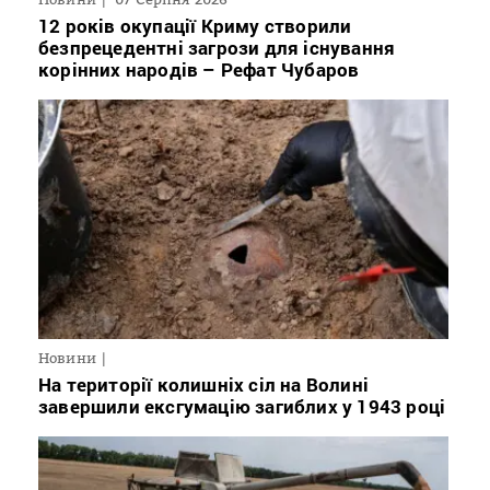
12 років окупації Криму створили
безпрецедентні загрози для існування
корінних народів – Рефат Чубаров
Новини
На території колишніх сіл на Волині
завершили ексгумацію загиблих у 1943 році