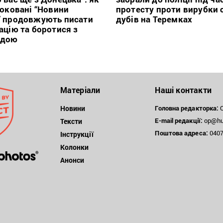
локовані “Новини
протесту проти вирубки 
” продовжують писати
дубів на Теремках
ацію та боротися з
ндою
Матеріали
Наші контакти
Новини
Головна редакторка:
О
E-mail редакції:
op@hum
Тексти
Поштова
адреса:
04071
Інструкції
Колонки
Анонси