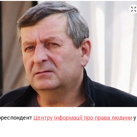
кореспондент
Центру інформації про права людини
у