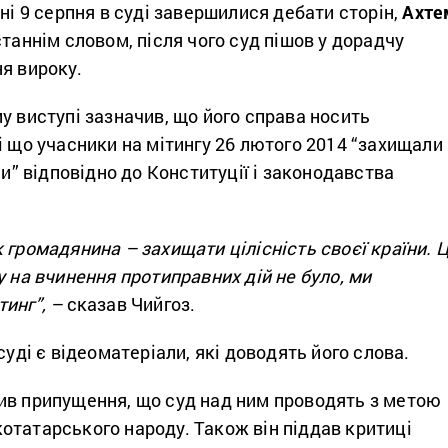
нні 9 серпня в суді завершилися дебати сторін,
Ахте
станнім словом, після чого суд пішов у дорадчу
я вироку.
у виступі зазначив, що його справа носить
і що учасники на мітингу 26 лютого 2014 “захищали
ни” відповідно до Конституції і законодавства
 громадянина – захищати цілісність своєї країни. 
у на вчинення протиправних дій не було, ми
инг”, –
сказав Чийгоз.
суді є відеоматеріали, які доводять його слова.
ив припущення, що суд над ним проводять з метою
отатарського народу. Також він піддав критиці