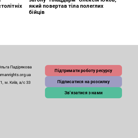
столітніх
який повертав тіла полеглих
кого 
бійців
іноаг
“Кри
льга Падірякова
Підтримати роботу ресурсу
anrights.org.ua
Підписатися на розсилку
, м. Київ, а/с 33
Зв’язатися з нами