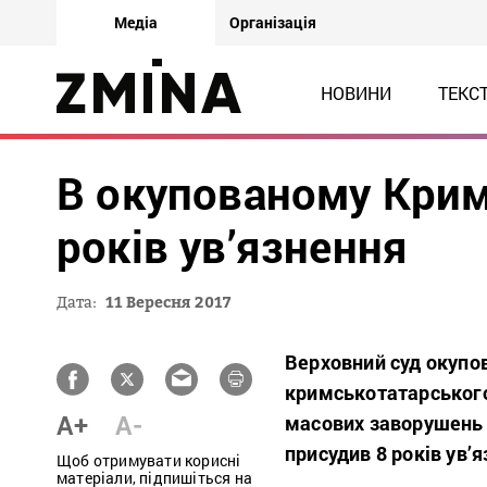
Медіа
Організація
НОВИНИ
ТЕКС
В окупованому Крим
років ув’язнення
Дата:
11 Вересня 2017
Верховний суд окупо
кримськотатарського
A+
A-
масових заворушень 
присудив 8 років ув’
Щоб отримувати корисні
матеріали, підпишіться на