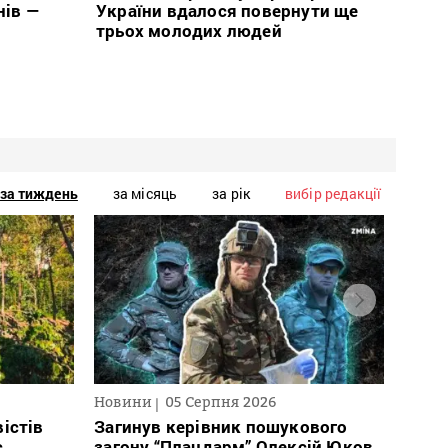
нів —
України вдалося повернути ще
трьох молодих людей
за тиждень
за місяць
за рік
вибір редакції
Новини
05 Серпня 2026
Текст
2026
істів
Загинув керівник пошукового
с
загону “Плацдарм” Олексій Юков,
В сп