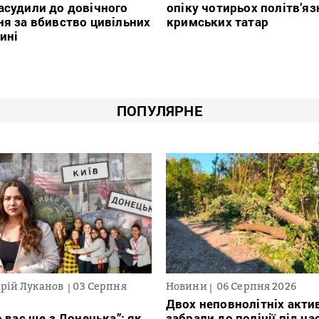
асудили до довічного
опіку чотирьох політв’яз
ня за вбивство цивільних
кримських татар
ині
ПОПУЛЯРНЕ
рій Луканов
03 Серпня
Новини
06 Серпня 2026
Двох неповнолітніх актив
 вас ще з Донецька”: як
забрали до поліції під ча