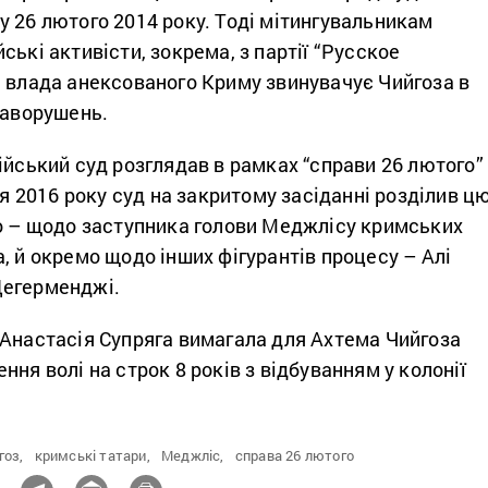
 26 лютого 2014 року. Тоді мітингувальникам
ські активісти, зокрема, з партії “Русское
а влада анексованого Криму звинувачує Чийгоза в
заворушень.
ійський суд розглядав в рамках “справи 26 лютого”
ня 2016 року суд на закритому засіданні розділив ц
мо – щодо заступника голови Меджлісу кримських
, й окремо щодо інших фігурантів процесу – Алі
Дегерменджі.
 Анастасія Супряга вимагала для Ахтема Чийгоза
ння волі на строк 8 років з відбуванням у колонії
гоз,
кримські татари,
Меджліс,
справа 26 лютого