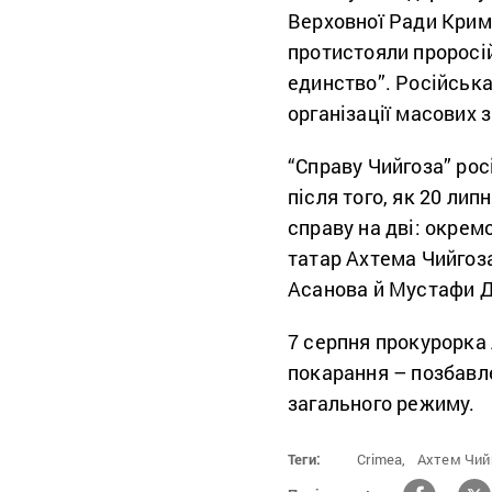
Верховної Ради Криму
протистояли проросій
единство”. Російськ
організації масових 
“Справу Чийгоза” рос
після того, як 20 лип
справу на дві: окре
татар Ахтема Чийгоза
Асанова й Мустафи 
7 серпня прокурорка
покарання – позбавле
загального режиму.
Теги:
Crimea,
Ахтем Чий