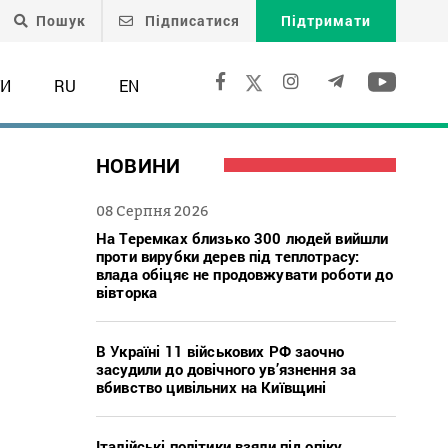
Пошук
Підписатися
Підтримати
ТИ
RU
EN
НОВИНИ
08 Серпня 2026
На Теремках близько 300 людей вийшли
проти вирубки дерев під теплотрасу:
влада обіцяє не продовжувати роботи до
вівторка
В Україні 11 військових РФ заочно
засудили до довічного ув’язнення за
вбивство цивільних на Київщині
Італійські політики взяли під опіку