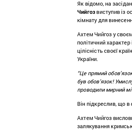
Як відомо, на засіда
Чийгоз
виступив із о
кімнату для винесенн
Ахтем Чийгоз у своєм
політичний характер 
цілісність своєї краї
України.
“Це прямий обов’язок
був обов’язок! Умисл
проводили мирний міт
Він підкреслив, що в 
Ахтем Чийгоз вислов
залякування кримськ