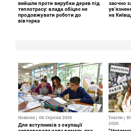
вийшли проти вирубки дерев під
заочно з
теплотрасу: влада обіцяє не
ув’язнен
продовжувати роботи до
на Київщ
вівторка
Новини
04 Серпня 2026
Тексти
Ю
2026
Для вступників з окупації
запровадили нову вимогу, яка
“Читаємо