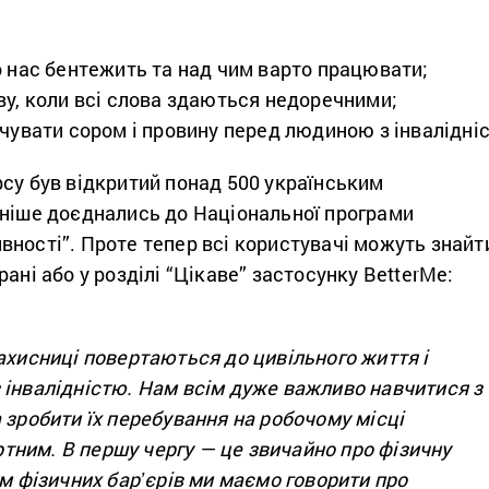
о нас бентежить та над чим варто працювати;
ву, коли всі слова здаються недоречними;
дчувати сором і провину перед людиною з інвалідні
су був відкритий понад 500 українським
аніше доєднались до Національної програми
ності”. Проте тепер всі користувачі можуть знайт
ані або у розділі “Цікаве” застосунку BetterMe:
ахисниці повертаються до цивільного життя і
 інвалідністю. Нам всім дуже важливо навчитися з
 зробити їх перебування на робочому місці
ним. В першу чергу — це звичайно про фізичну
ім фізичних барʼєрів ми маємо говорити про