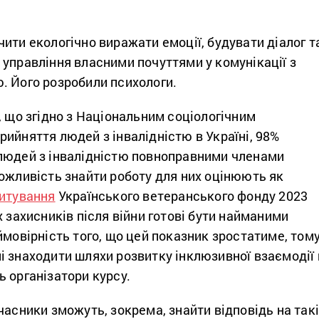
ити екологічно виражати емоції, будувати діалог т
управління власними почуттями у комунікації з
. Його розробили психологи.
, що згідно з Національним соціологічним
рийняття людей з інвалідністю в Україні, 98%
людей з інвалідністю повноправними членами
ожливість знайти роботу для них оцінюють як
итування
Українського ветеранського фонду 2023
х захисників після війни готові бути найманими
ймовірність того, що цей показник зростатиме, том
і знаходити шляхи розвитку інклюзивної взаємодії 
 організатори курсу.
часники зможуть, зокрема, знайти відповідь на так