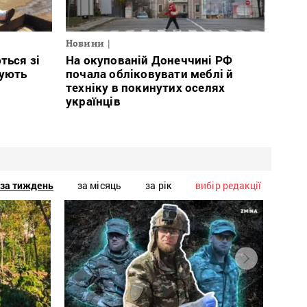
Новини
ться зі
На окупованій Донеччині РФ
тують
почала обліковувати меблі й
техніку в покинутих оселях
українців
за тиждень
за місяць
за рік
вибір редакції