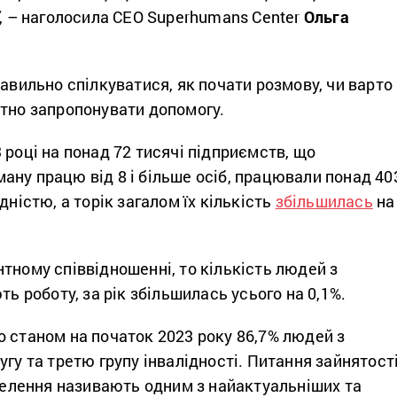
, – наголосила СЕО Superhumans Center
Ольга
равильно спілкуватися, як почати розмову, чи варто
ктно запропонувати допомогу.
 році на понад 72 тисячі підприємств, що
ну працю від 8 і більше осіб, працювали понад 40
дністю, а торік загалом їх кількість
збільшилась
на
тному співвідношенні, то кількість людей з
ть роботу, за рік збільшилась усього на 0,1%.
 станом на початок 2023 року 86,7% людей з
угу та третю групу інвалідності. Питання зайнятост
аселення називають одним з найактуальніших та