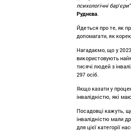
психологічні барʼєри”
Руднєва
.
Йдеться про те, як п
допомагати, як коре
Нагадаємо, що у 2023
використовують найма
тисячі людей з інвалі
297 осіб.
Якщо казати у процен
інвалідністю, які маю
Посадовці кажуть, що
інвалідністю мали др
для цієї категорії н