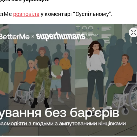
terMe
розповіла
у коментарі “Суспільному”.