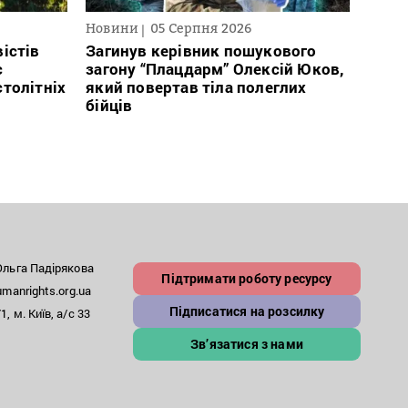
Новини
05 Серпня 2026
Нови
істів
Загинув керівник пошукового
Полі
с
загону “Плацдарм” Олексій Юков,
Вигів
столітніх
який повертав тіла полеглих
дван
бійців
росій
льга Падірякова
Підтримати роботу ресурсу
anrights.org.ua
Підписатися на розсилку
, м. Київ, а/с 33
Зв’язатися з нами