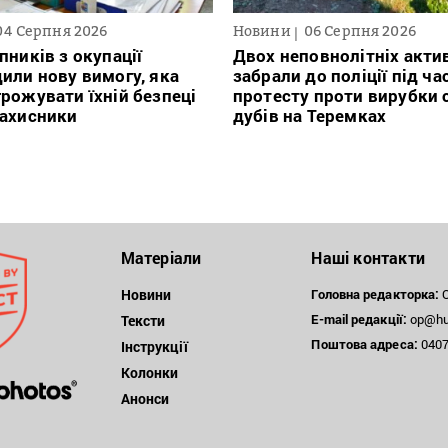
04 Серпня 2026
Новини
06 Серпня 2026
пників з окупації
Двох неповнолітніх актив
или нову вимогу, яка
забрали до поліції під ча
рожувати їхній безпеці
протесту проти вирубки 
захисники
дубів на Теремках
Матеріали
Наші контакти
Новини
Головна редакторка:
О
E-mail редакції:
op@hum
Тексти
Поштова
адреса:
04071
Інструкції
Колонки
Анонси