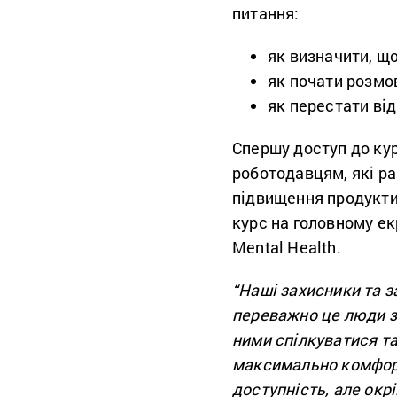
питання:
як визначити, щ
як почати розмо
як перестати ві
Спершу доступ до кур
роботодавцям, які р
підвищення продуктив
курс на головному екр
Mental Health.
“Наші захисники та з
переважно це люди з
ними спілкуватися та
максимально комфорт
доступність, але окр