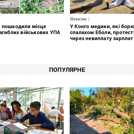
Новини
і пошкодили місце
У Конго медики, які борю
загиблих військових УПА
спалахом Еболи, протес
через невиплату зарплат
ПОПУЛЯРНЕ