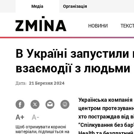
Медіа
Організація
НОВИНИ
ТЕКС
В Україні запустили
взаємодії з людьми
Дата:
21 Березня 2024
Українська компанія
центром протезування,
A+
A-
хто постраждав від 
“Спілкування без бар’
Щоб отримувати корисні
матеріали, підпишіться на
Health та безплатний 