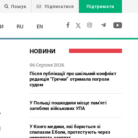
Пошук
Підписатися
Підтримати
ТИ
RU
EN
НОВИНИ
06 Серпня 2026
Після публікації про шкільний конфлікт
редакція “Гречки” отримала погрози
судом
У Польщі пошкодили місце пам’яті
загиблих військових УПА
,
У Конго медики, які борються зі
l
спалахом Еболи, протестують через
невиплату зарплат