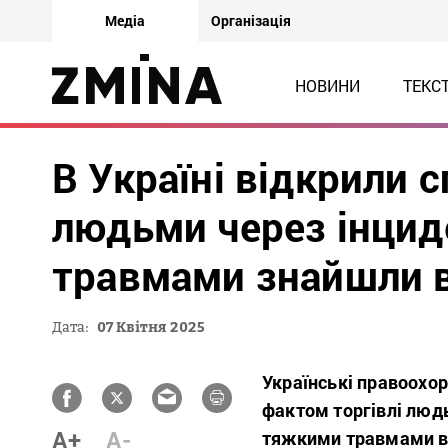
Медіа
Організація
НОВИНИ
ТЕКС
В Україні відкрили 
людьми через інциде
травмами знайшли в
Дата:
07 Квітня 2025
Українські правоохо
фактом торгівлі людь
A+
A-
тяжкими травмами ви