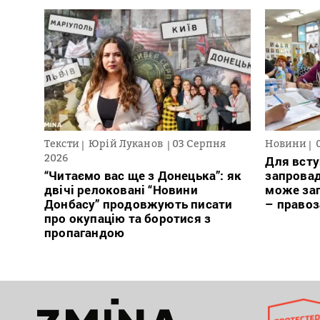
Тексти
Юрій Луканов
03 Серпня
Новини
2026
Для всту
“Читаємо вас ще з Донецька”: як
запровад
двічі релоковані “Новини
може заг
Донбасу” продовжують писати
– право
про окупацію та боротися з
пропагандою