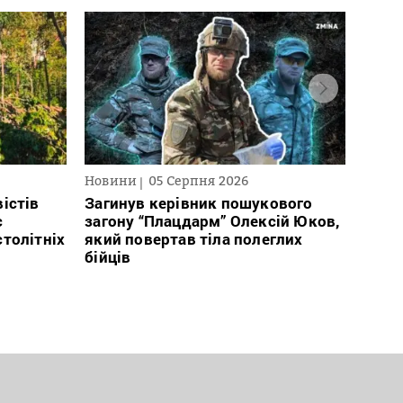
Новини
05 Серпня 2026
Нови
істів
Загинув керівник пошукового
Полі
с
загону “Плацдарм” Олексій Юков,
Вигів
столітніх
який повертав тіла полеглих
дван
бійців
росій