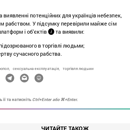
 виявленні потенційних для українців небезпек,
им рабством. У підсумку перевірили майже сім
латформ і об’єктів
та виявили:
і
 підозрюваного в торгівлі людьми;
ертву сучасного рабства.
ропол,
сексуальна експлуатація,
торгівля людьми
 її та натисніть
Ctrl+Enter або ⌘+Enter.
ЧИТАЙТЕ ТАКОЖ