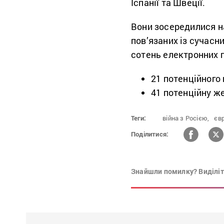
Іспанії та Швеції.
Вони зосередилися на
пов’язаних із сучасн
сотень електронних п
21 потенційного
41 потенційну ж
Теги:
війна з Росією,
єв
Поділитися:
Знайшли помилку? Виділіть