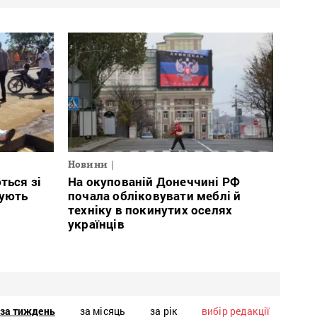
Новини
ться зі
На окупованій Донеччині РФ
тують
почала обліковувати меблі й
техніку в покинутих оселях
українців
за тиждень
за місяць
за рік
вибір редакції