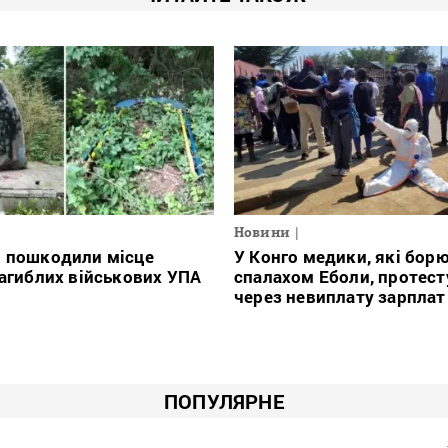
Новини
і пошкодили місце
У Конго медики, які борю
загиблих військових УПА
спалахом Еболи, протес
через невиплату зарплат
ПОПУЛЯРНЕ