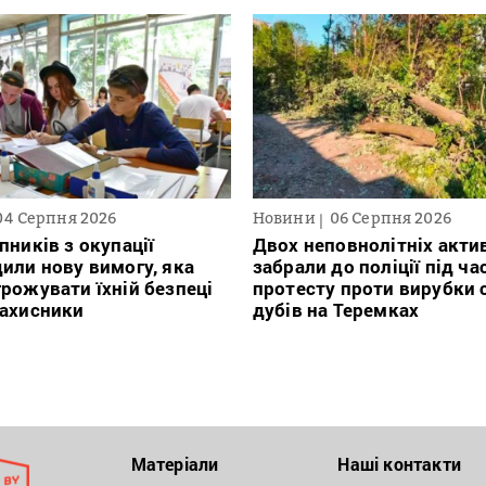
04 Серпня 2026
Новини
06 Серпня 2026
пників з окупації
Двох неповнолітніх актив
или нову вимогу, яка
забрали до поліції під ча
рожувати їхній безпеці
протесту проти вирубки 
захисники
дубів на Теремках
Матеріали
Наші контакти