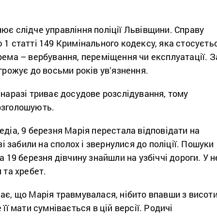
ює слідче управління поліції Львівщини. Справу
 1 статті 149 Кримінального кодексу, яка стосуєть
рема – вербування, переміщення чи експлуатації. З
агрожує до восьми років увʼязнення.
 наразі триває досудове розслідування, тому
озголошують.
едіа, 9 березня Марія перестала відповідати на
узі забили на сполох і звернулися до поліції. Пошуки
а 19 березня дівчину знайшли на узбіччі дороги. У н
 та хребет.
ає, що Марія травмувалася, нібито впавши з висот
 її мати сумнівається в цій версії. Родичі