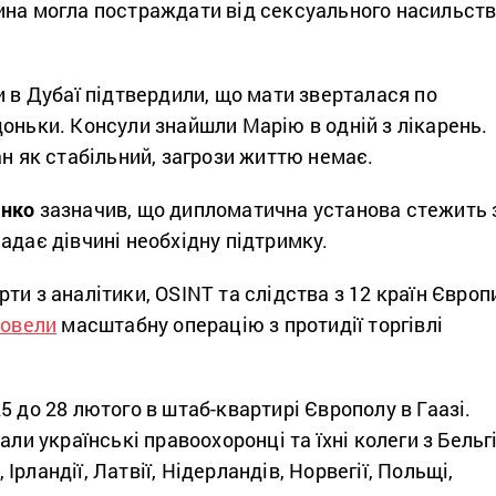
ина могла постраждати від сексуального насильст
и в Дубаї підтвердили, що мати зверталася по
оньки. Консули знайшли Марію в одній з лікарень.
ан як стабільний, загрози життю немає.
енко
зазначив, що дипломатична установа стежить 
адає дівчині необхідну підтримку.
ти з аналітики, OSINT та слідства з 12 країн Європ
ровели
масштабну операцію з протидії торгівлі
5 до 28 лютого в штаб-квартирі Європолу в Гаазі.
али українські правоохоронці та їхні колеги з Бельгі
ї, Ірландії, Латвії, Нідерландів, Норвегії, Польщі,