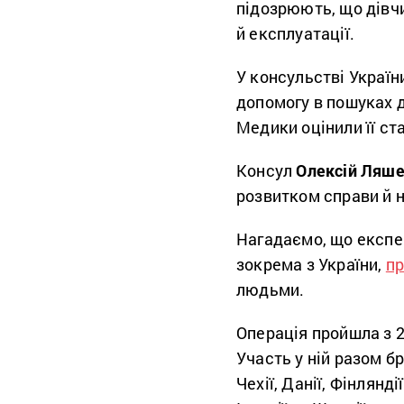
підозрюють, що дівч
й експлуатації.
У консульстві Україн
допомогу в пошуках д
Медики оцінили її ст
Консул
Олексій Ляш
розвитком справи й н
Нагадаємо, що експер
зокрема з України,
п
людьми.
Операція пройшла з 2
Участь у ній разом бр
Чехії, Данії, Фінлянді