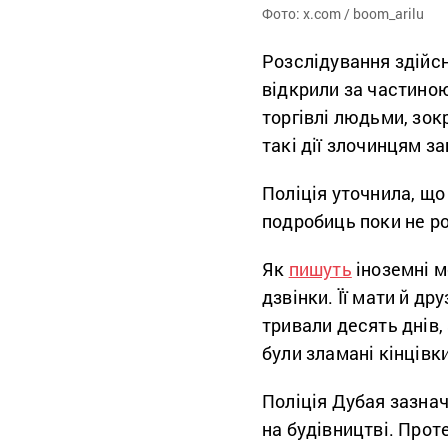
Фото: x.com / boom_arilu
Розслідування здійсн
відкрили за частиною
торгівлі людьми, зок
такі дії злочинцям з
Поліція уточнила, що
подробиць поки не р
Як
пишуть
іноземні м
дзвінки. Її мати й др
тривали десять днів, 
були зламані кінцівки
Поліція Дубая зазнач
на будівництві. Проте