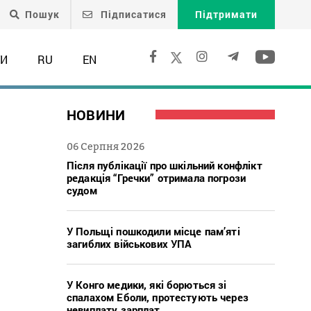
Пошук
Підписатися
Підтримати
ТИ
RU
EN
НОВИНИ
06 Серпня 2026
Після публікації про шкільний конфлікт
редакція “Гречки” отримала погрози
судом
У Польщі пошкодили місце пам’яті
загиблих військових УПА
У Конго медики, які борються зі
спалахом Еболи, протестують через
невиплату зарплат