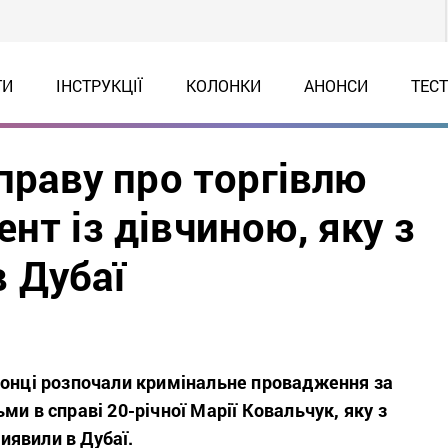
ТИ
ІНСТРУКЦІЇ
КОЛОНКИ
АНОНСИ
ТЕС
справу про торгівлю
нт із дівчиною, яку з
 Дубаї
ронці розпочали кримінальне провадження за
ми в справі 20-річної Марії Ковальчук, яку з
явили в Дубаї.