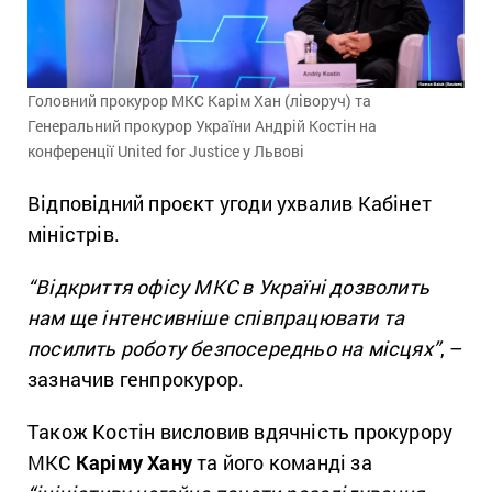
Головний прокурор МКС Карім Хан (ліворуч) та
Генеральний прокурор України Андрій Костін на
конференції United for Justice у Львові
Відповідний проєкт угоди ухвалив Кабінет
міністрів.
“Відкриття офісу МКС в Україні дозволить
нам ще інтенсивніше співпрацювати та
посилить роботу безпосередньо на місцях”
, –
зазначив генпрокурор.
Також Костін висловив вдячність прокурору
МКС
Каріму Хану
та його команді за