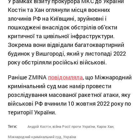
У рамках візиту прокурора МКС до України
Костін та Хан оглянули місця воєнних
злочинів РФ на Київщині, зруйновні і
пошкоджені внаслідок обстрілів об’єкти
критичної та цивільної інфраструктури.
Зокрема вони відвідали багатоквартирний
будинок у Вишгороді, який у листопаді 2022
року обстріляли російські військові.
Раніше ZMINA
повідомляла
, що Міжнародний
кримінальний суд має намір провести
розслідування масованої ракетної атаки, яку
військові РФ вчинили 10 жовтня 2022 року по
території України.
Теги:
Андрій Костін,
війна Росії проти України,
Карім Хан,
Міжнародний кримінальний суд,
Україна