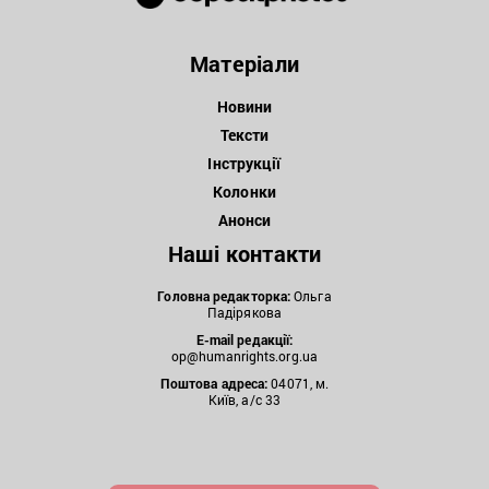
Матеріали
Новини
Тексти
Інструкції
Колонки
Анонси
Наші контакти
Головна редакторка:
Ольга
Падірякова
E-mail редакції:
op@humanrights.org.ua
Поштова
адреса:
04071, м.
Київ, а/с 33