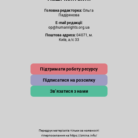
Головна редакторка:
Ольга
Падірякова
E-mail редакції:
op@humanrights.org.ua
Поштова
адреса:
04071, м.
Київ, а/с 33
Підтримати роботу ресурсу
Підписатися на розсилку
Зв’язатися з нами
Передрук матеріалів тільки за наявності
гіперпосилання на https://zmina.info/