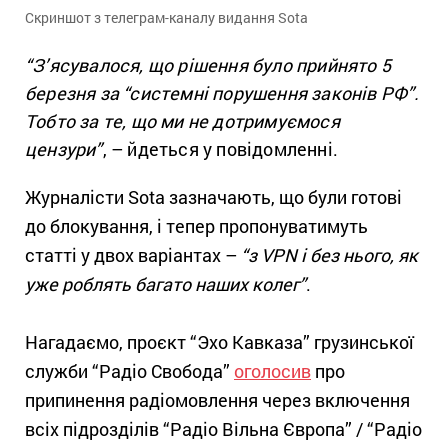
Скриншот з телеграм-каналу видання Sota
“З’ясувалося, що рішення було прийнято 5
березня за “системні порушення законів РФ”.
Тобто за те, що ми не дотримуємося
цензури”
, – йдеться у повідомленні.
Журналісти Sota зазначають, що були готові
до блокування, і тепер пропонуватимуть
статті у двох варіантах –
“з VPN і без нього, як
уже роблять багато наших колег”
.
Нагадаємо, проєкт “Эхо Кавказа” грузинської
служби “Радіо Свобода”
оголосив
про
припинення радіомовлення через включення
всіх підрозділів “Радіо Вільна Європа” / “Радіо