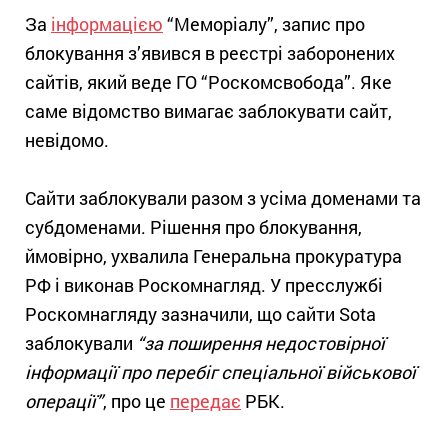
За
інформацією
“Меморіалу”, запис про
блокування з’явився в реєстрі заборонених
сайтів, який веде ГО “Роскомсвобода”. Яке
саме відомство вимагає заблокувати сайт,
невідомо.
Сайти заблокували разом з усіма доменами та
субдоменами. Рішення про блокування,
ймовірно, ухвалила Генеральна прокуратура
РФ і виконав Роскомнагляд. У пресслужбі
Роскомнагляду зазначили, що сайти Sota
заблокували
“за поширення недостовірної
інформації про перебіг спеціальної військової
операції”
, про це
передає
РБК.