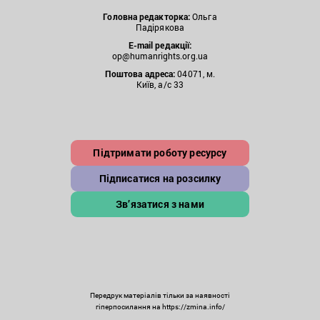
Головна редакторка:
Ольга
Падірякова
E-mail редакції:
op@humanrights.org.ua
Поштова
адреса:
04071, м.
Київ, а/с 33
Підтримати роботу ресурсу
Підписатися на розсилку
Зв’язатися з нами
Передрук матеріалів тільки за наявності
гіперпосилання на https://zmina.info/