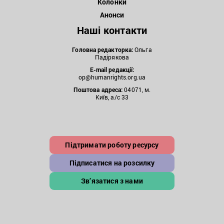
Колонки
Анонси
Наші контакти
Головна редакторка:
Ольга
Падірякова
E-mail редакції:
op@humanrights.org.ua
Поштова
адреса:
04071, м.
Київ, а/с 33
Підтримати роботу ресурсу
Підписатися на розсилку
Зв’язатися з нами