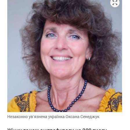
Незаконно увʼязнена українка Оксана
Сенеджук