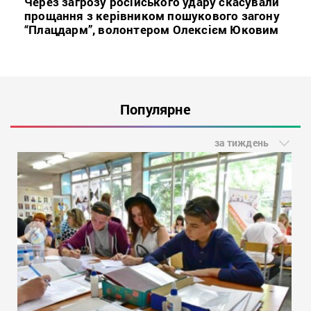
Через загрозу російського удару скасували
прощання з керівником пошукового загону
“Плацдарм”, волонтером Олексієм Юковим
Популярне
за тиждень