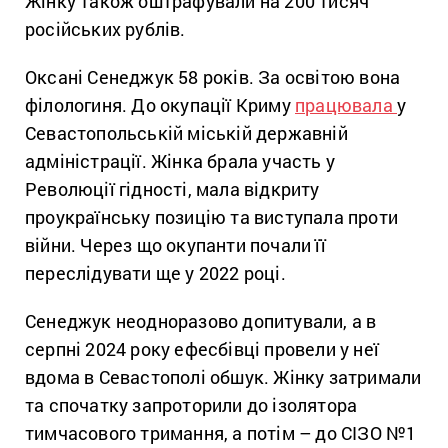
Жінку також оштрафували на 200 тисяч
російських рублів.
Оксані Сенеджук 58 років. За освітою вона
філологиня. До окупації Криму
працювала
у
Севастопольській міській державній
адміністрації. Жінка брала участь у
Революції гідності, мала відкриту
проукраїнську позицію та виступала проти
війни. Через що окупанти почали її
переслідувати ще у 2022 році.
Сенеджук неодноразово допитували, а в
серпні 2024 року ефесбівці провели у неї
вдома
в Севастополі обшук. Жінку затримали
та спочатку запроторили до ізолятора
тимчасового тримання, а потім – до СІЗО №1