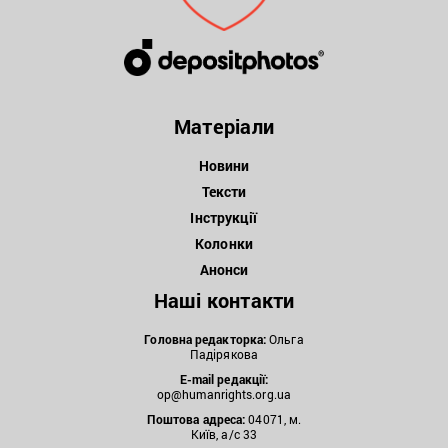
Матеріали
Новини
Тексти
Інструкції
Колонки
Анонси
Наші контакти
Головна редакторка:
Ольга
Падірякова
E-mail редакції:
op@humanrights.org.ua
Поштова
адреса:
04071, м.
Київ, а/с 33