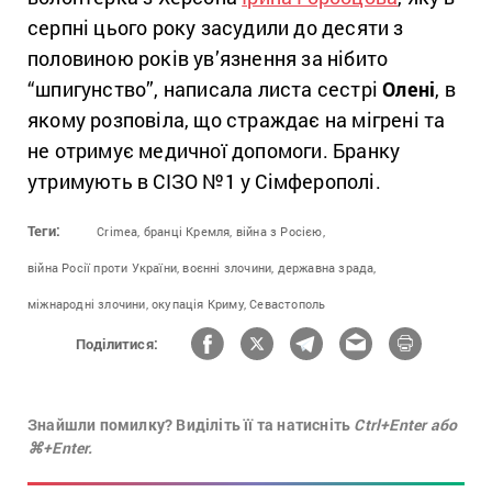
серпні цього року засудили до десяти з
половиною років ув’язнення за нібито
“шпигунство”, написала листа сестрі
Олені
, в
якому розповіла, що страждає на мігрені та
не отримує медичної допомоги. Бранку
утримують в СІЗО №1 у Сімферополі.
Теги:
Crimea,
бранці Кремля,
війна з Росією,
війна Росії проти України,
воєнні злочини,
державна зрада,
міжнародні злочини,
окупація Криму,
Севастополь
Поділитися:
Знайшли помилку? Виділіть її та натисніть
Ctrl+Enter або
⌘+Enter.