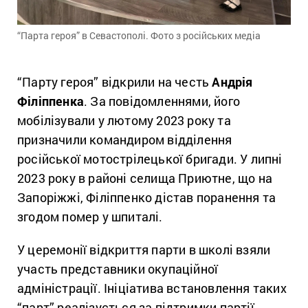
“Парта героя” в Севастополі. Фото з російських медіа
“Парту героя” відкрили на честь
Андрія
Філіппенка
. За повідомленнями, його
мобілізували у лютому 2023 року та
призначили командиром відділення
російської мотострілецької бригади.
У липні
2023 року в районі селища Приютне, що на
Запоріжжі, Філіппенко дістав поранення та
згодом помер у шпиталі.
У церемонії відкриття парти в школі взяли
участь представники окупаційної
адміністрації. Ініціатива встановлення таких
“парт” реалізується за підтримки партії