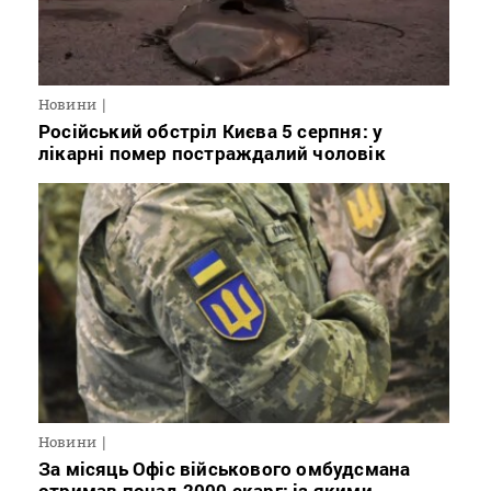
Новини
Російський обстріл Києва 5 серпня: у
лікарні помер постраждалий чоловік
Новини
За місяць Офіс військового омбудсмана
отримав понад 2000 скарг: із якими