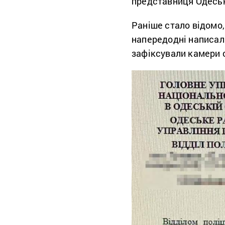
представниця Одесь
Раніше стало відомо,
напередодні написала
зафіксували камери 