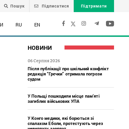
Пошук
Підписатися
Підтримати
ТИ
RU
EN
НОВИНИ
06 Серпня 2026
Після публікації про шкільний конфлікт
редакція “Гречки” отримала погрози
судом
У Польщі пошкодили місце пам’яті
загиблих військових УПА
У Конго медики, які борються зі
спалахом Еболи, протестують через
невиплату зарплат