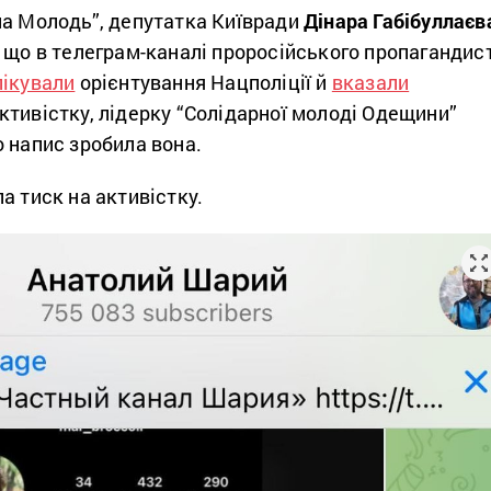
на Молодь”, депутатка Київради
Дінара Габібуллаєв
 що в телеграм-каналі проросійського пропагандис
лікували
орієнтування Нацполіції й
вказали
тивістку, лідерку “Солідарної молоді Одещини”
о напис зробила вона.
а тиск на активістку.