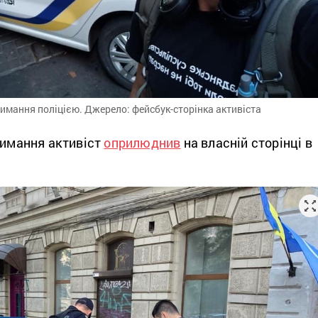
римання поліцією. Джерело: фейсбук-сторінка активіста
римання активіст
оприлюднив
на власній сторінці в