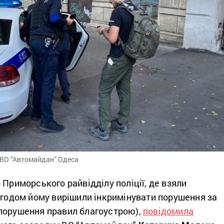
 ВО “Автомайдан” Одеса
 Приморського райвідділу поліції, де взяли
Згодом йому вирішили інкримінувати порушення за
порушення правил благоустрою),
повідомила