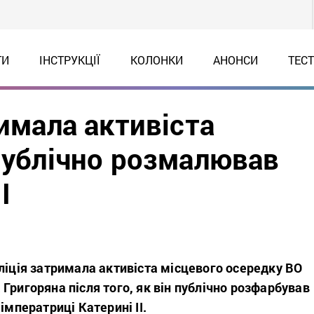
ТИ
ІНСТРУКЦІЇ
КОЛОНКИ
АНОНСИ
ТЕС
римала активіста
 публічно розмалював
І
ліція затримала активіста місцевого осередку ВО
Григоряна після того, як він публічно розфарбував
імператриці Катерині ІІ.