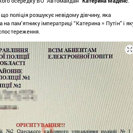
кого осередку ВО “Автомайдан”
Катерина Маденс
.
 що поліція розшукує невідому дівчину, яка
 на пам’ятнику імператриці “Катерина = Путін” і як
спостереження.