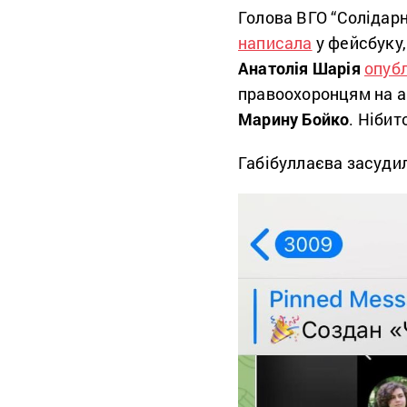
Голова ВГО “Солідар
написала
у фейсбуку,
Анатолія Шарія
опуб
правоохоронцям на ак
Марину Бойко
. Нібит
Габібуллаєва засудил