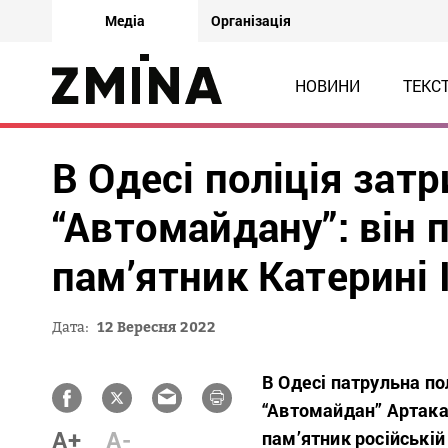
Медіа
Організація
НОВИНИ
ТЕКС
В Одесі поліція зат
“Автомайдану”: він
пам’ятник Катерині І
Дата:
12 Вересня 2022
В Одесі патрульна по
“Автомайдан” Артака 
A+
A-
пам’ятник російській 