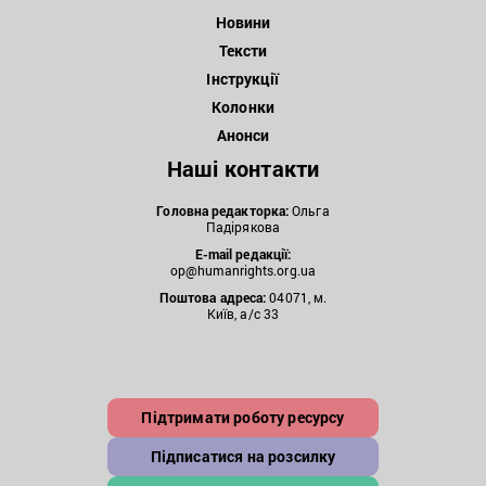
Новини
Тексти
Інструкції
Колонки
Анонси
Наші контакти
Головна редакторка:
Ольга
Падірякова
E-mail редакції:
op@humanrights.org.ua
Поштова
адреса:
04071, м.
Київ, а/с 33
Підтримати роботу ресурсу
Підписатися на розсилку