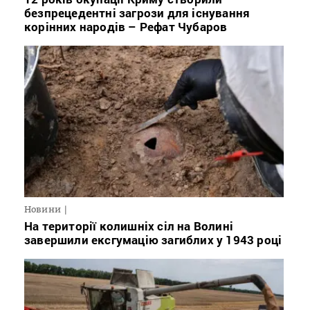
безпрецедентні загрози для існування
корінних народів – Рефат Чубаров
Новини
На території колишніх сіл на Волині
завершили ексгумацію загиблих у 1943 році