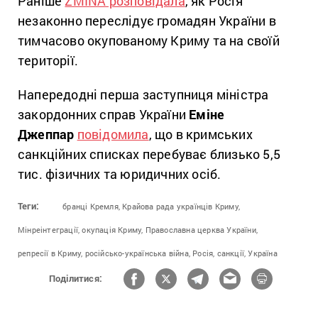
Раніше
ZMINA розповідала
, як Росія
незаконно переслідує громадян України в
тимчасово окупованому Криму та на своїй
території.
Напередодні перша заступниця міністра
закордонних справ України
Еміне
Джеппар
повідомила
, що в кримських
санкційних списках перебуває близько 5,5
тис. фізичних та юридичних осіб.
Теги:
бранці Кремля,
Крайова рада українців Криму,
Мінреінтеграції,
окупація Криму,
Православна церква України,
репресії в Криму,
російсько-українська війна,
Росія,
санкції,
Україна
Поділитися: