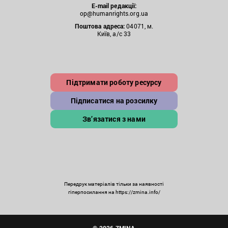
E-mail редакції:
op@humanrights.org.ua
Поштова
адреса:
04071, м.
Київ, а/с 33
Підтримати роботу ресурсу
Підписатися на розсилку
Зв’язатися з нами
Передрук матеріалів тільки за наявності
гіперпосилання на https://zmina.info/
© 2026 ZMINA