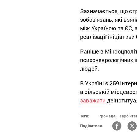
Зазначається, що ст
зобов’язань, які взя
між Україною та ЄС,
реалізації ініціативи 
Раніше в Мінсоцполі
психоневрологічних і
людей.
В Україні є 259 інтер
в сільській місцевос
заважати
деінституал
Теги:
громада,
євроінте
Поділитися: