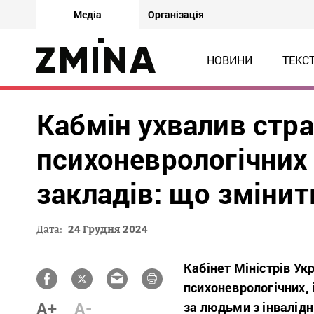
Медіа
Організація
НОВИНИ
ТЕКС
Кабмін ухвалив стр
психоневрологічних 
закладів: що змінит
Дата:
24 Грудня 2024
Кабінет Міністрів Ук
психоневрологічних, 
A+
A-
за людьми з інвалідн