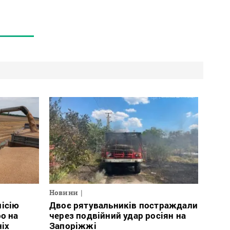
Новини
місію
Двоє рятувальників постраждали
о на
через подвійний удар росіян на
ніх
Запоріжжі