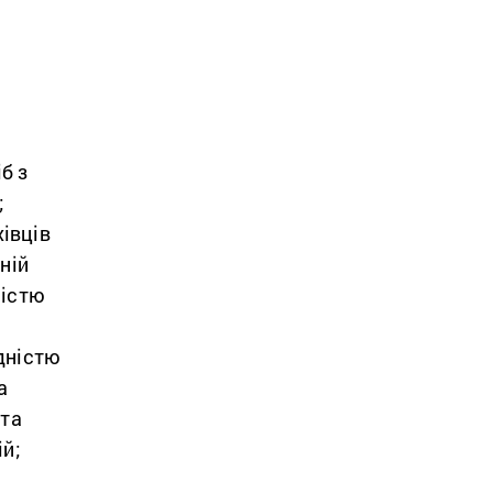
б з
;
івців
ній
ністю
ідністю
а
 та
й;