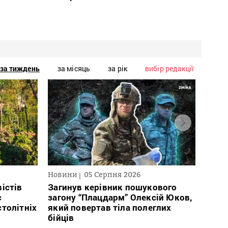
за тиждень
за місяць
за рік
вибір редакції
Новини
05 Серпня 2026
Текст
2026
істів
Загинув керівник пошукового
с
загону “Плацдарм” Олексій Юков,
В сп
столітніх
який повертав тіла полеглих
кого 
бійців
іноаг
“Кри