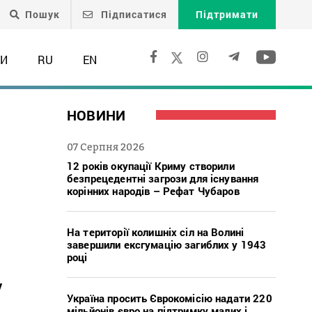
Пошук
Підписатися
Підтримати
ТИ
RU
EN
НОВИНИ
07 Серпня 2026
12 років окупації Криму створили
безпрецедентні загрози для існування
корінних народів – Рефат Чубаров
На території колишніх сіл на Волині
завершили ексгумацію загиблих у 1943
році
у
Україна просить Єврокомісію надати 220
мільйонів євро на підтримку малих і