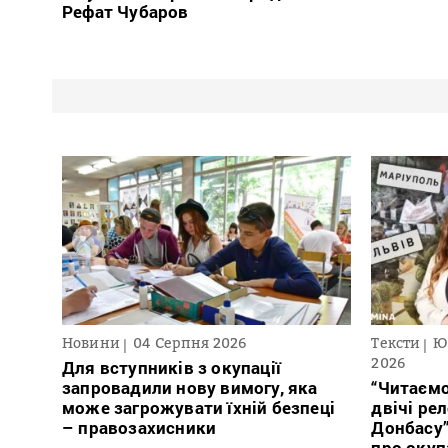
Рефат Чубаров
Новини
04 Серпня 2026
Тексти
Ю
2026
Для вступників з окупації
запровадили нову вимогу, яка
“Читаємо
може загрожувати їхній безпеці
двічі ре
– правозахисники
Донбасу
про окуп