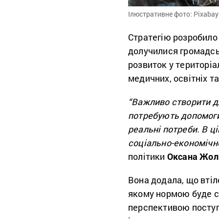
Ілюстративне фото: Pixabay
Стратегію розробило 
долучилися громадсь
розвиток у територі
медичних, освітніх т
“Важливо створити дл
потребують допомоги,
реальні потреби. В ц
соціально-економічн
політики
Оксана Жол
Вона додала, що втіл
якому нормою буде с
перспективою поступ