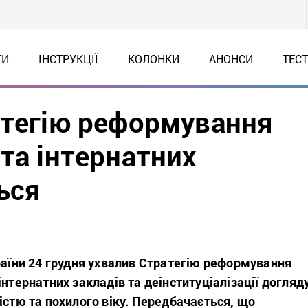
ТИ
ІНСТРУКЦІЇ
КОЛОНКИ
АНОНСИ
ТЕС
атегію реформування
та інтернатних
ься
раїни 24 грудня ухвалив Стратегію реформування
інтернатних закладів та деінституціалізації догляд
істю та похилого віку. Передбачається, що