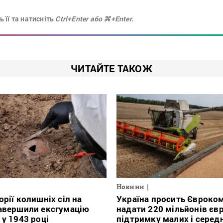
 її та натисніть
Ctrl+Enter або ⌘+Enter.
ЧИТАЙТЕ ТАКОЖ
Новини
орії колишніх сіл на
Україна просить Євроко
авершили ексгумацію
надати 220 мільйонів євр
 у 1943 році
підтримку малих і серед