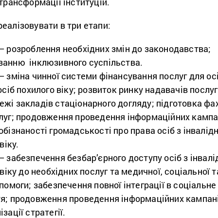
 трансформації інституцій.
еалізовувати в три етапи:
– розроблення необхідних змін до законодавства;
ванню інклюзивного суспільства.
 зміна чинної системи фінансування послуг для осі
осіб похилого віку; розвиток ринку надавачів послуг
жі закладів стаціонарного догляду; підготовка фах
луг; продовження проведення інформаційних кампа
бізнаності громадськості про права осіб з інвалід
віку.
– забезпечення безбар’єрного доступу осіб з інвал
 віку до необхідних послуг та медичної, соціальної т
помоги; забезпечення повної інтеграції в соціальне
я; продовження проведення інформаційних кампані
зації стратегії.