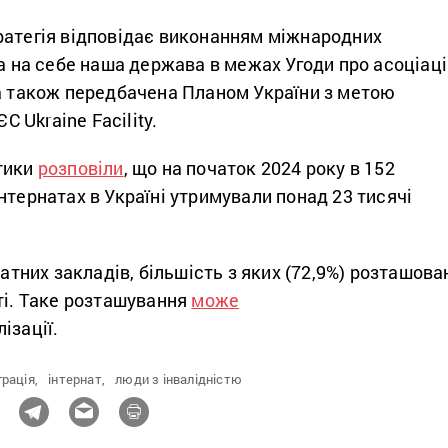
ратегія відповідає виконанням міжнародних
ла на себе наша держава в межах Угоди про асоціац
 а також передбачена Планом України з метою
ЄС Ukraine Facility.
тики
розповіли
, що на початок 2024 року в 152
нтернатах в Україні утримували понад 23 тисячі
натних закладів, більшість з яких (72,9%) розташова
ті. Таке розташування
може
ізації.
грація,
інтернат,
люди з інвалідністю