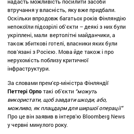
надасть можливість посилити засоби
втручання у власність, яку вже придбали.
Оскільки впродовж багатьох років Фінляндію
непокоїли підозрілі обʼєкти – деякі з них були
укріплені, мали вертолітні майданчики, а
також збиткові готелі, власники яких були
повʼязані з Росією. Мова йде також і про
нерухомість поблизу критичної
інфраструктури.
За словами премʼєр-міністра Фінляндії
Петтері Орпо
такі обʼєкти
“
можуть
використати, щоб завдати шкоди, або,
можливо, як плацдарм для ширшої операції
“
Про це він заявив в інтервʼю Bloomberg News
у червні минулого року.