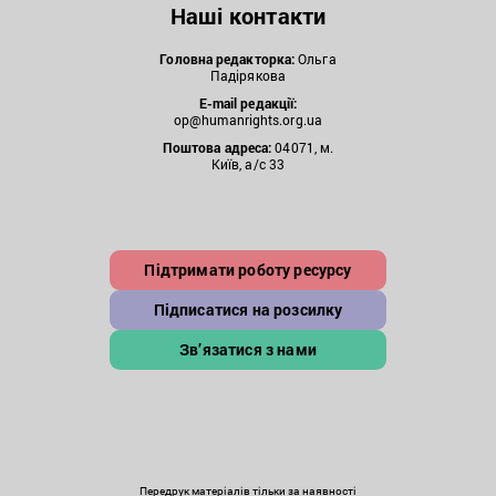
Наші контакти
Головна редакторка:
Ольга
Падірякова
E-mail редакції:
op@humanrights.org.ua
Поштова
адреса:
04071, м.
Київ, а/с 33
Підтримати роботу ресурсу
Підписатися на розсилку
Зв’язатися з нами
Передрук матеріалів тільки за наявності