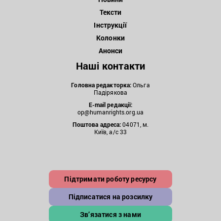
Тексти
Інструкції
Колонки
Анонси
Наші контакти
Головна редакторка:
Ольга
Падірякова
E-mail редакції:
op@humanrights.org.ua
Поштова
адреса:
04071, м.
Київ, а/с 33
Підтримати роботу ресурсу
Підписатися на розсилку
Зв’язатися з нами