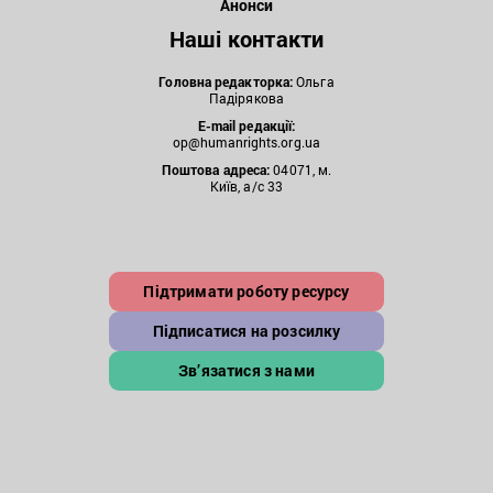
Анонси
Наші контакти
Головна редакторка:
Ольга
Падірякова
E-mail редакції:
op@humanrights.org.ua
Поштова
адреса:
04071, м.
Київ, а/с 33
Підтримати роботу ресурсу
Підписатися на розсилку
Зв’язатися з нами