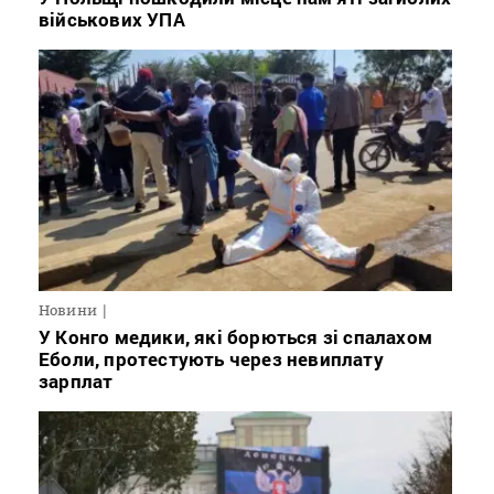
військових УПА
Новини
У Конго медики, які борються зі спалахом
Еболи, протестують через невиплату
зарплат