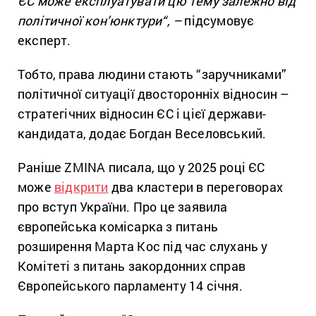
ЄС може експлуатувати цю тему залежно від
політичної кон’юнктури
“, –
підсумовує
експерт.
Тобто, права людини стають “заручниками”
політичної ситуації двосторонніх відносин –
стратегічних відносин ЄС і цієї держави-
кандидата, додає Богдан Веселовський.
Раніше ZMINA писала, що у 2025 році ЄС
може
відкрити
два кластери в переговорах
про вступ України. Про це заявила
європейська комісарка з питань
розширення Марта Кос під час слухань у
Комітеті з питань закордонних справ
Європейського парламенту 14 січня.