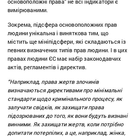
основоположні права” не всі індикатори є
вимірюваними.
Зокрема, підсфера основоположних прав
людини унікальна і виняткова тим, що
містить ще мініпідсфери, які складаються із
певних визначених типів прав людини. І в цих
правах людини ЄС має набір законодавчих
актів, регламентів і директив.
“
Наприклад, права жертв злочинів
визначаються директивами про мінімальні
стандарти щодо кримінального процесу, як
залучати свідків, як захищати права
підозрюваних до того, як вони будуть визнані
винними. Як захищати жертв, коли потрібно
допитати потерпілих, а це, наприклад, жінка,