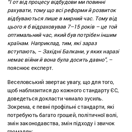
“І от від процесу відбудови ми повинні
рахувати, тому що всі реформи й розвиток
відбуваються лише в мирний час. Тому від
цього я б відраховував 7–15 років – це той
оптимальний час, який був потрібен іншим
країнам. Наприклад, тим, які зараз
вступають, – Західні Балкани, у яких наразі
немає війни й вона була досить давно”
, –
пояснює експерт.
Веселовський звертає увагу, що для того,
щоб наблизитися до кожного стандарту ЄС,
доведеться докласти чимало зусиль.
Зокрема, є певні профільні стандарти, які
потребують багато грошей, політичної волі,
змін законодавства, змін підходу і звичок
громадян: