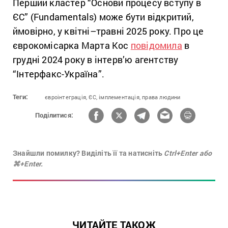
Перший кластер “Основи процесу вступу в
ЄС” (Fundamentals) може бути відкритий,
ймовірно, у квітні–травні 2025 року. Про це
єврокомісарка Марта Кос
повідомила
в
грудні 2024 року в інтерв’ю агентству
“Інтерфакс-Україна”.
Теги:
євроінтеграція,
ЄС,
імплементація,
права людини
Поділитися:
Знайшли помилку? Виділіть її та натисніть
Ctrl+Enter або
⌘+Enter.
ЧИТАЙТЕ ТАКОЖ