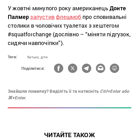
У жовтні минулого року американець
Донте
Палмер
запустив
флешмоб
про сповивальні
столики в чоловічих туалетах з хештегом
#squatforchange (дослівно – “міняти підгузок,
сидячи навпочіпки”).
Теги:
батько,
діти
Поділитися:
Знайшли помилку? Виділіть її та натисніть
Ctrl+Enter або
⌘+Enter.
ЧИТАЙТЕ ТАКОЖ