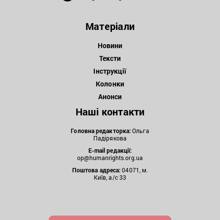
Матеріали
Новини
Тексти
Інструкції
Колонки
Анонси
Наші контакти
Головна редакторка:
Ольга
Падірякова
E-mail редакції:
op@humanrights.org.ua
Поштова
адреса:
04071, м.
Київ, а/с 33