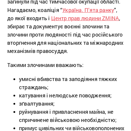
загинули під час тимчасової окупації області.
Нагадаємо, коаліція “
Україна. П’ята ранку
”,
до якої входить і
Центр прав людини ZMINA
,
збирає та документує воєнні злочини та
злочини проти людяності під час російського
вторгнення для національних та міжнародних
механізмів правосуддя.
Такими злочинами вважають:
умисні вбивства та заподіяння тяжких
страждань;
катування і нелюдське поводження;
зґвалтування;
руйнування і привласнення майна, не
спричинене військовою необхідністю;
примус цивільних чи військовополонених