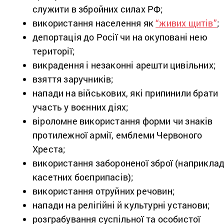
служити в збройних силах РФ;
використання населення як
“живих щитів”
;
депортація до Росії чи на окуповані нею
території;
викрадення і незаконні арешти цивільних;
взяття заручників;
напади на військових, які припинили брати
участь у воєнних діях;
віроломне використання форми чи знаків
протилежної армії, емблеми Червоного
Хреста;
використання забороненої зброї (наприклад
касетних боєприпасів);
використання отруйних речовин;
напади на релігійні й культурні установи;
розграбування суспільної та особистої