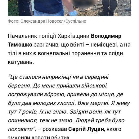
Фото: Олександра Новосел/Суспільне
Начальник поліції Харківщини
Володимир
Тимошко
зазначив, що вбиті – немісцеві, а на
тілі в них є вогнепальні поранення та сліди
катувань.
“Це сталося наприкінці чи в середині
березня. До мене прийшли військові,
погрожували зброєю, привели до місця, де
були два молодих хлопці. Вже мертві. Я живу
тут 7 років, їх не знаю. Звідки вони, як тут
опинилися, теж не знаю. Людей треба було
поховати”
, – розказав
Сергій Луцан
, якого
змусили ховати вбитих.