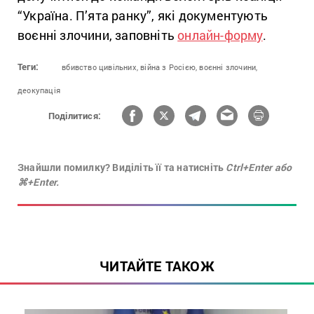
“Україна. П’ята ранку”, які документують
воєнні злочини, заповніть
онлайн-форму
.
Теги:
вбивство цивільних,
війна з Росією,
воєнні злочини,
деокупація
Поділитися:
Знайшли помилку? Виділіть її та натисніть
Ctrl+Enter або
⌘+Enter.
ЧИТАЙТЕ ТАКОЖ