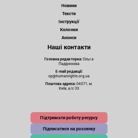
Новини
Тексти
Інструкції
Колонки
Анонси
Наші контакти
Головна редакторка:
Ольга
Падірякова
E-mail редакції:
op@humanrights.org.ua
Поштова
адреса:
04071, м.
Київ, а/с 33
Підтримати роботу ресурсу
Підписатися на розсилку