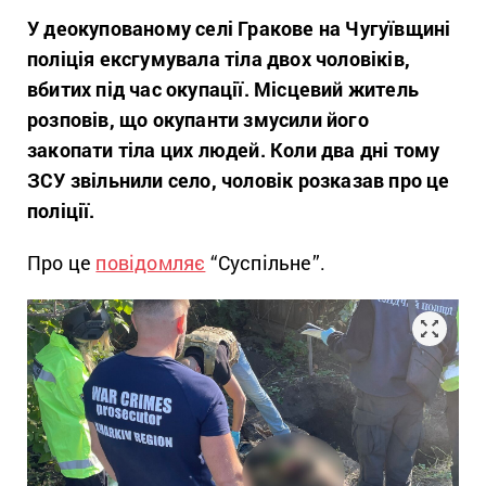
У деокупованому селі Гракове на Чугуївщині
поліція ексгумувала тіла двох чоловіків,
вбитих під час окупації. Місцевий житель
розповів, що окупанти змусили його
закопати тіла цих людей. Коли два дні тому
ЗСУ звільнили село, чоловік розказав про це
поліції.
Про це
повідомляє
“Суспільне”.