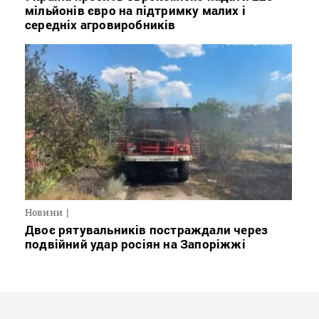
мільйонів євро на підтримку малих і
середніх агровиробників
Новини
Двоє рятувальників постраждали через
подвійний удар росіян на Запоріжжі