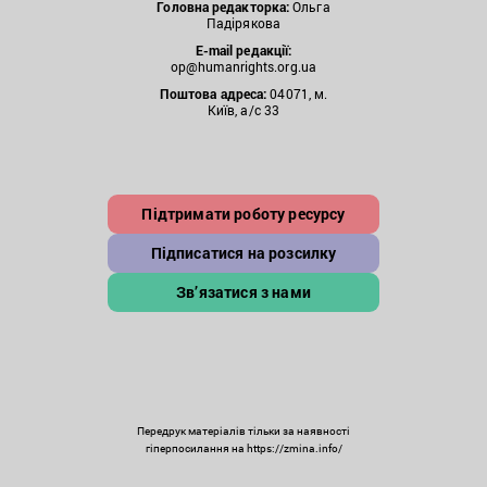
Головна редакторка:
Ольга
Падірякова
E-mail редакції:
op@humanrights.org.ua
Поштова
адреса:
04071, м.
Київ, а/с 33
Підтримати роботу ресурсу
Підписатися на розсилку
Зв’язатися з нами
Передрук матеріалів тільки за наявності
гіперпосилання на https://zmina.info/