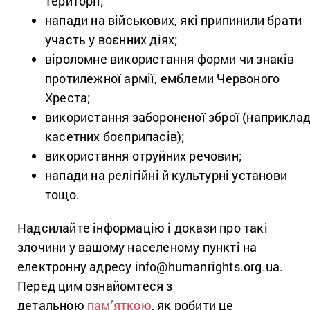
території;
напади на військових, які припинили брати
участь у воєнних діях;
віроломне використання форми чи знаків
протилежної армії, емблеми Червоного
Хреста;
використання забороненої зброї (наприклад
касетних боєприпасів);
використання отруйних речовин;
напади на релігійні й культурні установи
тощо.
Надсилайте інформацію і докази про такі
злочини у вашому населеному пункті на
електронну адресу info@humanrights.org.ua.
Перед цим ознайомтеся з
детальною
пам’яткою
, як робити це