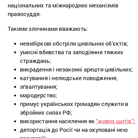
національних та міжнародних механізмів
правосуддя.
Такими злочинами вважають:
невибіркові обстріли цивільних об’єктів;
умисні вбивства та заподіяння тяжких
страждань;
викрадення і незаконні арешти цивільних;
катування і нелюдське поводження;
зґвалтування;
мародерство;
примус українських громадян служити в
збройних силах РФ;
використання населення як
“живих щитів”
;
депортація до Росії чи на окуповані нею