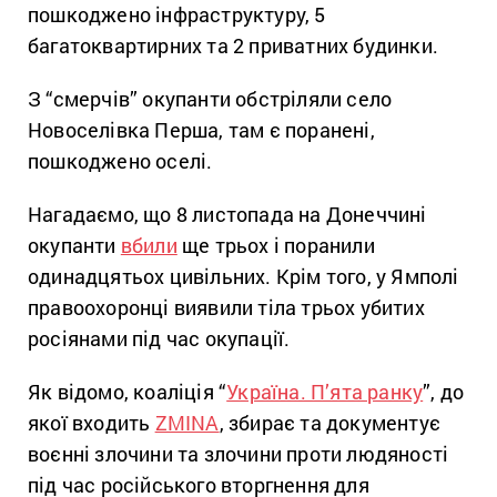
пошкоджено інфраструктуру, 5
багатоквартирних та 2 приватних будинки.
З “смерчів” окупанти обстріляли село
Новоселівка Перша, там є поранені,
пошкоджено оселі.
Нагадаємо, що 8 листопада на Донеччині
окупанти
вбили
ще трьох і поранили
одинадцятьох цивільних. Крім того, у Ямполі
правоохоронці виявили тіла трьох убитих
росіянами під час окупації.
Як відомо, коаліція “
Україна. П’ята ранку
”, до
якої входить
ZMINA
, збирає та документує
воєнні злочини та злочини проти людяності
під час російського вторгнення для