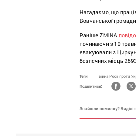
Нагадаємо, що прац
Вовчанської громади
Раніше ZMINA
повід
починаючи з 10 травн
евакуювали з Циркуні
безпечних місць 269
Теги:
війна Росії проти Ук
Поділитися:
Знайшли помилку? Виділіть