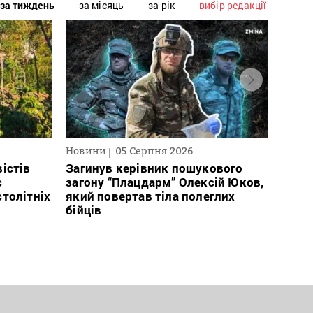
за тиждень
за місяць
за рік
вибір редакції
Новини
05 Серпня 2026
Нови
істів
Загинув керівник пошукового
Полі
с
загону “Плацдарм” Олексій Юков,
Вигів
столітніх
який повертав тіла полеглих
дван
бійців
росій