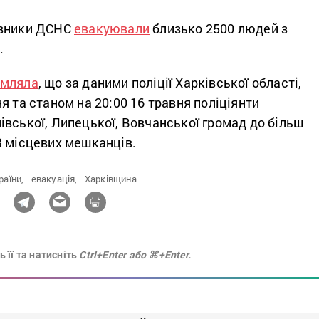
івники ДСНС
евакуювали
близько 2500 людей з
.
омляла
, що за даними поліції Харківської області,
я та станом на 20:00 16 травня поліціянти
вської, Липецької, Вовчанської громад до більш
3 місцевих мешканців.
раїни,
евакуація,
Харківщина
 її та натисніть
Ctrl+Enter або ⌘+Enter.