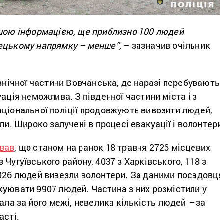
ашою інформацією, ще приблизно 100 людей
ецькому напрямку – менше”,
– зазначив очільник
івнічної частини Вовчанська, де наразі перебувають
уація неможлива. З південної частини міста і з
аціональної поліції продовжують вивозити людей,
ли. Широко залучені в процесі евакуації і волонтер
вав
, що станом на ранок 18 травня 2726 місцевих
 Чугуївського району, 4037 з Харківського, 118 з
3026 людей вивезли волонтери. За даними посадовц
куювати 9907 людей. Частина з них розмістили у
хала за його межі, невелика кількість людей
–
за
асті.