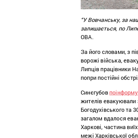
“У Вовчанську, за н
залишається, по Лип
ОВА.
За його словами, з п
ворожі війська, евак
Липців працівники Н
попри постійні обстрі
Синєгубов
поінформу
жителів евакуювали з
Богодухівського та 
загалом вдалося ева
Харкові, частина виї
межі Харківської обл