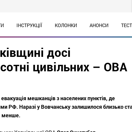
ТИ
ІНСТРУКЦІЇ
КОЛОНКИ
АНОНСИ
ТЕС
ківщині досі
сотні цивільних – ОВА
 евакуація мешканців з населених пунктів, де
ками РФ. Наразі у Вовчанську залишилося близько ст
е менше.