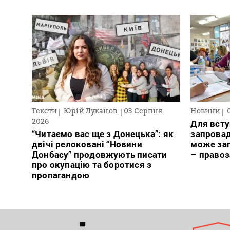
Тексти
Юрій Луканов
03 Серпня
Новини
2026
Для всту
“Читаємо вас ще з Донецька”: як
запровад
двічі релоковані “Новини
може заг
Донбасу” продовжують писати
– право
про окупацію та боротися з
пропагандою