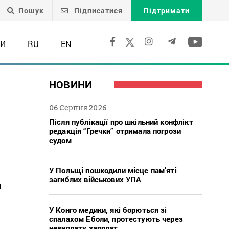
Пошук
Підписатися
Підтримати
ТИ
RU
EN
НОВИНИ
06 Серпня 2026
Після публікації про шкільний конфлікт
редакція “Гречки” отримала погрози
судом
У Польщі пошкодили місце пам’яті
загиблих військових УПА
а
У Конго медики, які борються зі
спалахом Еболи, протестують через
невиплату зарплат