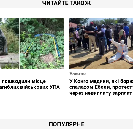
ЧИТАЙТЕ ТАКОЖ
Новини
і пошкодили місце
У Конго медики, які борю
загиблих військових УПА
спалахом Еболи, протес
через невиплату зарплат
ПОПУЛЯРНЕ