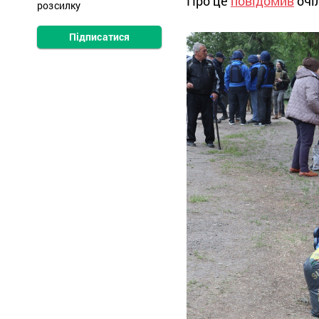
Про це
повідомив
очі
розсилку
Підписатися