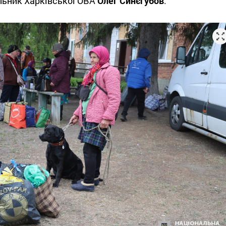
льник Харківської ОВА
Олег Синєгубов
.