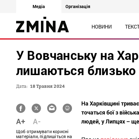
Медіа
Організація
НОВИНИ
ТЕКС
У Вовчанську на Хар
лишаються близько 
Дата:
18 Травня 2024
На Харківщині триває
точаться бої з війсь
A+
A-
людей, у Липцях – щ
Щоб отримувати корисні
матеріали, підпишіться на