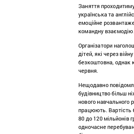
Заняття проходитимут
українська та англійс
емоційне розвантаже
командну взаємодію
Організатори наголо
дітей, які через вій
безкоштовна, однак 
червня.
Нещодавно повідомл
будівництво більш н
нового навчального р
працюють. Вартість 
80 до 120 мільйонів 
одночасне перебуван