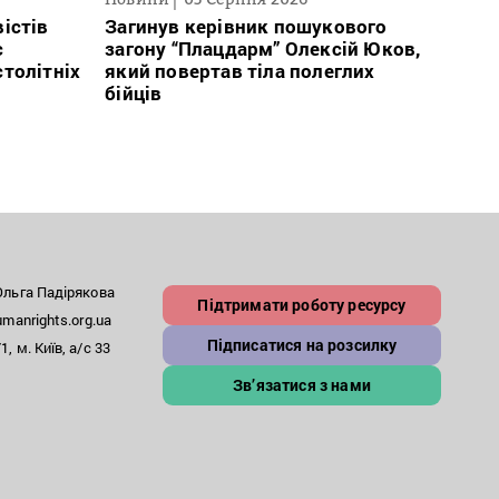
істів
Загинув керівник пошукового
Полі
с
загону “Плацдарм” Олексій Юков,
Вигів
столітніх
який повертав тіла полеглих
дван
бійців
росій
льга Падірякова
Підтримати роботу ресурсу
anrights.org.ua
Підписатися на розсилку
, м. Київ, а/с 33
Зв’язатися з нами