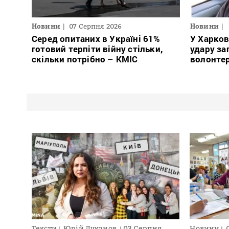
Новини
07 Серпня 2026
Новини
Серед опитаних в Україні 61%
У Харков
готовий терпіти війну стільки,
удару за
скільки потрібно – КМІС
волонте
Тексти
Юрій Луканов
03 Серпня
Новини