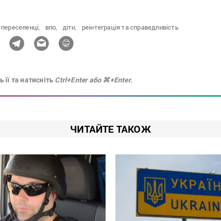
 переселенці,
впо,
діти,
реінтеграція та справедливість
 її та натисніть
Ctrl+Enter або ⌘+Enter.
ЧИТАЙТЕ ТАКОЖ