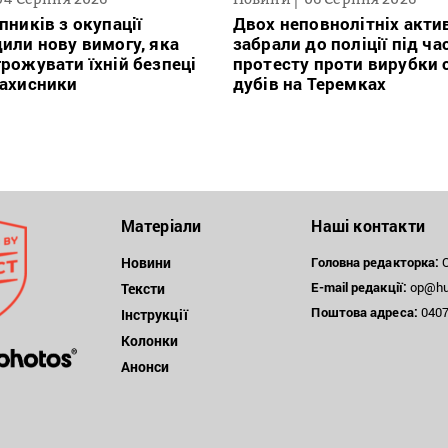
пників з окупації
Двох неповнолітніх актив
или нову вимогу, яка
забрали до поліції під ча
рожувати їхній безпеці
протесту проти вирубки 
захисники
дубів на Теремках
Матеріали
Наші контакти
Новини
Головна редакторка:
О
E-mail редакції:
op@hum
Тексти
Поштова
адреса:
04071
Інструкції
Колонки
Анонси