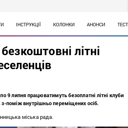
ТИ
ІНСТРУКЦІЇ
КОЛОНКИ
АНОНСИ
ТЕС
 безкоштовні літні
еселенців
я по 9 липня працюватимуть безоплатні літні клуби
в з-поміж внутрішньо переміщених осіб.
нницька міська рада.