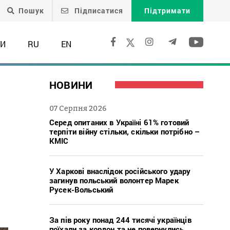
Пошук
Підписатися
Підтримати
ТИ
RU
EN
НОВИНИ
07 Серпня 2026
Серед опитаних в Україні 61% готовий
терпіти війну стільки, скільки потрібно –
КМІС
У Харкові внаслідок російського удару
загинув польський волонтер Марек
Русек-Вольський
За пів року понад 244 тисячі українців
поїхали за кордон та не повернулись