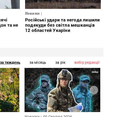
Новини
сячі
Російські удари та негода лишили
дон та не
подекуди без світла мешканців
12 областей Укарїни
за тиждень
за місяць
за рік
вибір редакції
Новини
05 Серпня 2026
Нови