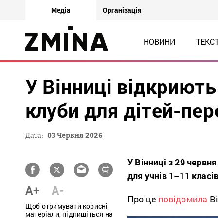
Медіа
Організація
НОВИНИ
ТЕКС
У Вінниці відкриють
клуби для дітей-пер
Дата:
03 Червня 2026
У Вінниці з 29 червн
для учнів 1–11 класі
A+
A-
Про це
повідомила
Ві
Щоб отримувати корисні
матеріали, підпишіться на