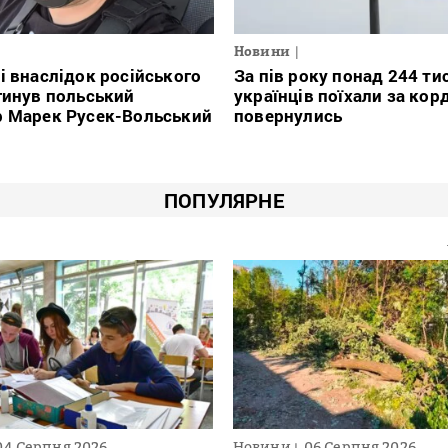
Новини
і внаслідок російського
За пів року понад 244 ти
гинув польський
українців поїхали за кор
р Марек Русек-Вольський
повернулись
ПОПУЛЯРНЕ
04 Серпня 2026
Новини
06 Серпня 2026