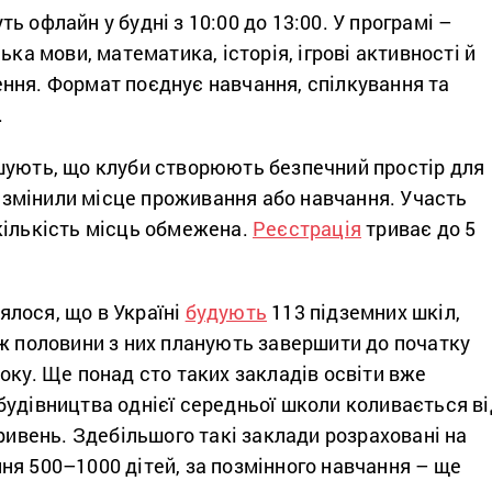
ь офлайн у будні з 10:00 до 13:00. У програмі –
ька мови, математика, історія, ігрові активності й
ння. Формат поєднує навчання, спілкування та
.
шують, що клуби створюють безпечний простір для
ну змінили місце проживання або навчання. Участь
кількість місць обмежена.
Реєстрація
триває до 5
ялося, що
в Україні
будують
113 підземних шкіл,
іж половини з них планують завершити до початку
оку. Ще понад сто таких закладів освіти вже
будівництва однієї середньої школи коливається ві
гривень. Здебільшого такі заклади розраховані на
ня 500–1000 дітей, за позмінного навчання – ще