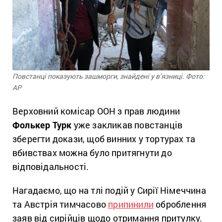
Повстанці показують зашморги, знайдені у в’язниці. Фото:
АР
Верховний комісар ООН з прав людини
Фолькер Турк
уже закликав повстанців
зберегти докази, щоб винних у тортурах та
вбивствах можна було притягнути до
відповідальності.
Нагадаємо, що на тлі подій у Сирії Німеччина
та Австрія тимчасово
припинили
оброблення
заяв від сирійців щодо отримання притулку.