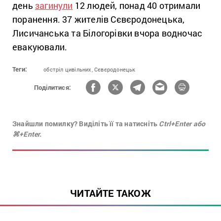
день
загинули
12 людей, понад 40 отримали
поранення. 37 жителів Сєвєродонецька,
Лисичанська та Білогорівки вчора водночас
евакуювали.
Теги:
обстріл цивільних,
Сєвєродонецьк
Поділитися:
Знайшли помилку? Виділіть її та натисніть
Ctrl+Enter або
⌘+Enter.
ЧИТАЙТЕ ТАКОЖ