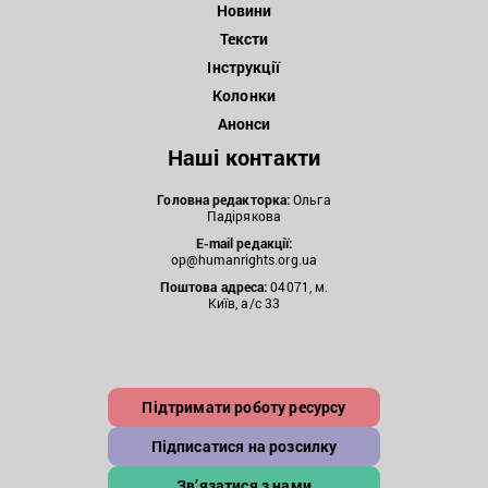
Новини
Тексти
Інструкції
Колонки
Анонси
Наші контакти
Головна редакторка:
Ольга
Падірякова
E-mail редакції:
op@humanrights.org.ua
Поштова
адреса:
04071, м.
Київ, а/с 33
Підтримати роботу ресурсу
Підписатися на розсилку
Зв’язатися з нами