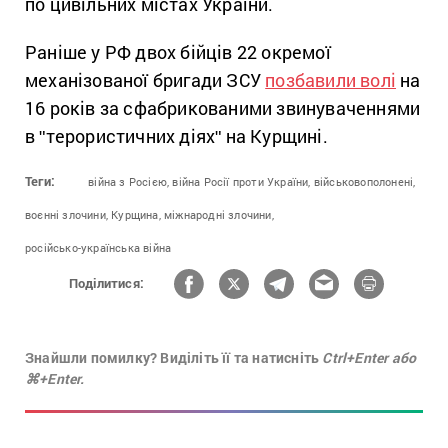
по цивільних містах України.
Раніше у РФ двох бійців 22 окремої
механізованої бригади ЗСУ
позбавили волі
на
16 років за сфабрикованими звинуваченнями
в ʺтерористичних діяхʺ на Курщині.
Теги:
війна з Росією,
війна Росії проти України,
військовополонені,
воєнні злочини,
Курщина,
міжнародні злочини,
російсько-українська війна
Поділитися:
Знайшли помилку? Виділіть її та натисніть
Ctrl+Enter або
⌘+Enter.