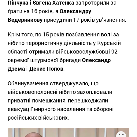
Пінчука і Євгена Хатенка
запроторили за
ґрати на 16 років, а
Олександру
Ведерникову
присудили 17 років ув’язнення.
Крім того, по 15 років позбавлення волі за
нібито терористичну діяльність у Курській
області отримали військовослужбовці 92
окремої штурмової бригади
Олександр
Дзема
і
Денис Попов
.
Обвинувачення стверджувало, що
військовополонені нібито захоплювали
приватні помешкання, перешкоджали
евакуації мирного населення та обороні
російських військових.