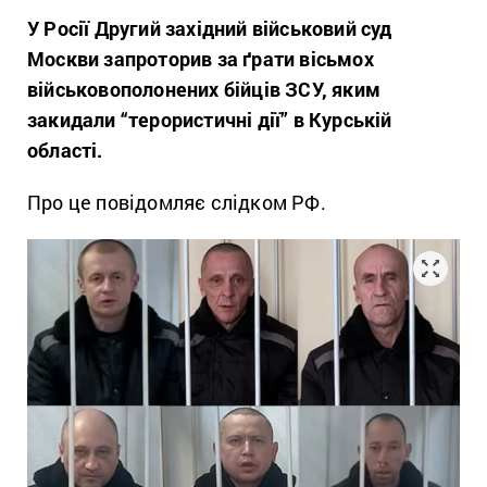
У Росії Другий західний військовий суд
Москви запроторив за ґрати вісьмох
військовополонених бійців ЗСУ, яким
закидали “терористичні дії” в Курській
області.
Про це повідомляє слідком РФ.