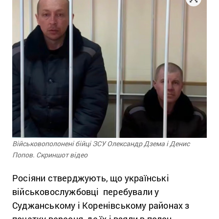
Військовополонені бійці ЗСУ Олександр Дзема і Денис
Попов. Скриншот відео
Росіяни стверджують, що українські
військовослужбовці перебували у
Суджанському і Коренівському районах з
початку вересня, де їх і взяли в полон.