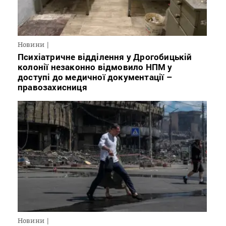
Новини
Психіатричне відділення у Дрогобицькій
колонії незаконно відмовило НПМ у
доступі до медичної документації –
правозахисниця
Новини