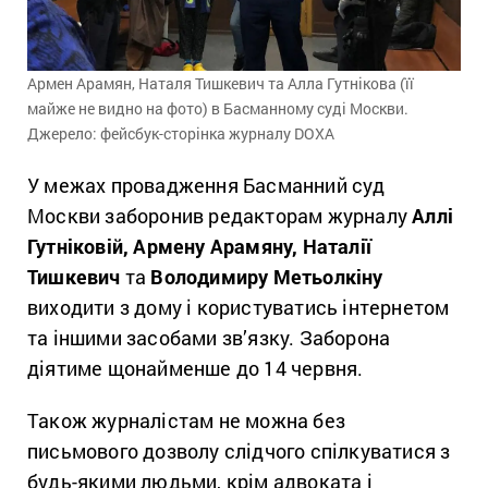
Армен Арамян, Наталя Тишкевич та Алла Гутнікова (її
майже не видно на фото) в Басманному суді Москви.
Джерело: фейсбук-сторінка журналу DOXA
У межах провадження Басманний суд
Москви заборонив редакторам журналу
Аллі
Гутніковій, Армену Арамяну, Наталії
Тишкевич
та
Володимиру Метьолкіну
виходити з дому і користуватись інтернетом
та іншими засобами зв’язку.
Заборона
діятиме щонайменше до 14 червня.
Також журналістам не можна без
письмового дозволу слідчого спілкуватися з
будь-якими людьми, крім адвоката і