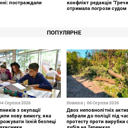
ині: постраждали
конфлікт редакція “Греч
отримала погрози судом
ПОПУЛЯРНЕ
04 Серпня 2026
Новини
06 Серпня 2026
пників з окупації
Двох неповнолітніх актив
или нову вимогу, яка
забрали до поліції під ча
рожувати їхній безпеці
протесту проти вирубки 
захисники
дубів на Теремках