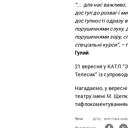
“… для нас важливо,
доступ до розваг і 
доступності одразу в
порушеннями слуху, д
порушеннями зору, с
спеціальні курси”
, –
Гулий
.
21 вересня у КАТЛ “З
Телесик” із супрово
Нагадаємо, у вересні
театру імені М. Щеп
тифлокоментуванням 
Теги:
діти,
жестова мов
Поділитися: