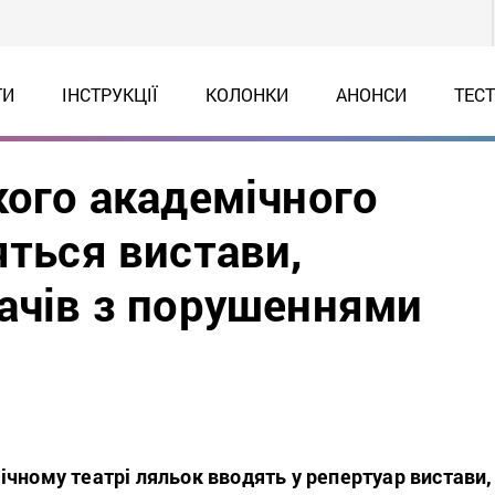
ТИ
ІНСТРУКЦІЇ
КОЛОНКИ
АНОНСИ
ТЕС
кого академічного
яться вистави,
дачів з порушеннями
чному театрі ляльок вводять у репертуар вистави,