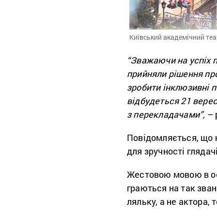
Київський академічний теа
“Зважаючи на успіх п
прийняли рішення про
зробити інклюзивні 
відбудеться 21 верес
з перекладачами”,
– 
Повідомляється, що н
для зручності гляда
Жестовою мовою в о
граються на так зван
ляльку, а не актора,