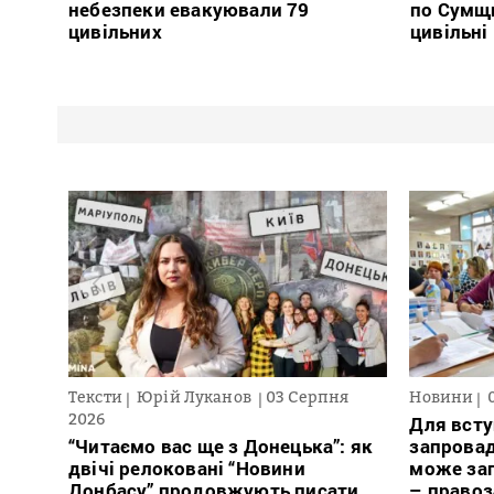
небезпеки евакуювали 79
по Сумщ
цивільних
цивільні
Тексти
Юрій Луканов
03 Серпня
Новини
2026
Для всту
“Читаємо вас ще з Донецька”: як
запровад
двічі релоковані “Новини
може заг
Донбасу” продовжують писати
– право