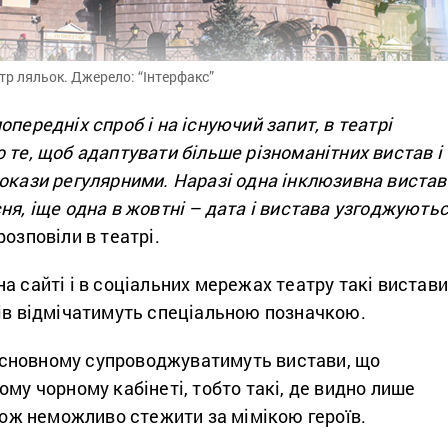
тр ляльок. Джерело: “Інтерфакс”
опередніх спроб і на існуючий запит, в
театрі
 те, щоб адаптувати більше різноманітних вистав і
покази регулярними. Наразі одна інклюзивна вистав
ня, іще одна в жовтні – дата і вистава узгоджують
розповіли в театрі.
а сайті і в соціальних мережах театру такі вистав
чів відмічатимуть спеціальною позначкою.
сновному супроводжуватимуть вистави, що
ому чорному кабінеті, тобто такі, де видно лише
 тож неможливо стежити за мімікою героїв.