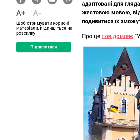
адаптовані для гляда
A+
A-
жестовою мовою, ві
подивитися їх зможут
Щоб отримувати корисні
матеріали, підпишіться на
розсилку
Про це
повідомляє
“У
Підписатися