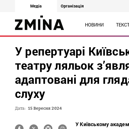
Медіа
Організація
НОВИНИ
ТЕКС
У репертуарі Київсь
театру ляльок з’явл
адаптовані для гля
слуху
Дата:
15 Вересня 2024
У Київському академі