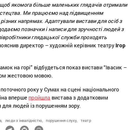
 щоб якомога більше маленьких глядачів отримали
мистецтва. Ми працюємо над підвищенням
 різних напрямах. Адаптували вистави для осіб з
одаємо позначки і написи для зручності людей з
півробітники глядацької служби проходять
 пояснив директор – художній керівник театру
Ігор
амок на горі” відбудеться показ вистави “Івасик –
дом жестовою мовою.
 поточного року у Сумах на сцені національного
кіна вперше
пройшла
вистава з додатковим
для людей із порушенням зору.
а,
люди з інвалідністю,
порушення слуху,
театр