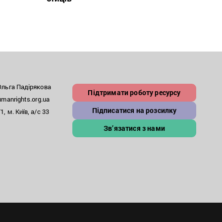
льга Падірякова
Підтримати роботу ресурсу
anrights.org.ua
Підписатися на розсилку
, м. Київ, а/с 33
Зв’язатися з нами