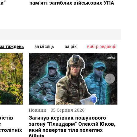
ки”
пам’яті загиблих військових УПА
за тиждень
за місяць
за рік
вибір редакції
Новини
05 Серпня 2026
Нови
істів
Загинув керівник пошукового
Полі
с
загону “Плацдарм” Олексій Юков,
Вигів
столітніх
який повертав тіла полеглих
дван
бійців
росій