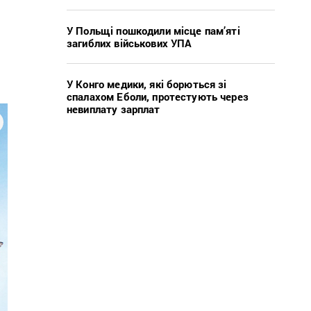
У Польщі пошкодили місце пам’яті
загиблих військових УПА
У Конго медики, які борються зі
спалахом Еболи, протестують через
невиплату зарплат