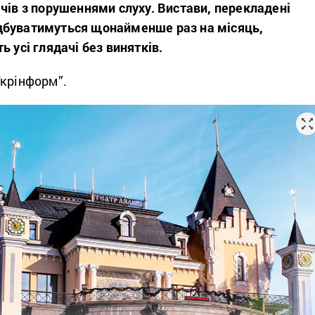
чів з порушеннями слуху. Вистави, перекладені
дбуватимуться щонайменше раз на місяць,
ь усі глядачі без винятків.
крінформ”.