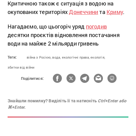
Критичною також є ситуація з водою на
окупованих територіях
Донеччини
та
Криму
.
Нагадаємо, що цьогоріч уряд
погодив
десятки проєктів відновлення постачання
води на майже 2 мільярди гривень
Теги:
війна з Росією,
вода,
екологічні права,
екологія,
збитки від війни
Поділитися:
Знайшли помилку? Виділіть її та натисніть
Ctrl+Enter або
⌘+Enter.