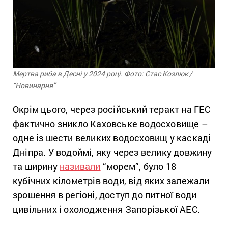
Мертва риба в Десні у 2024 році. Фото: Стас Козлюк /
“Новинарня”
Окрім цього, через російський теракт на ГЕС
фактично зникло Каховське водосховище –
одне із шести великих водосховищ у каскаді
Дніпра. У водоймі, яку через велику довжину
та ширину
називали
“морем”, було 18
кубічних кілометрів води, від яких залежали
зрошення в регіоні, доступ до питної води
цивільних і охолодження Запорізької АЕС.