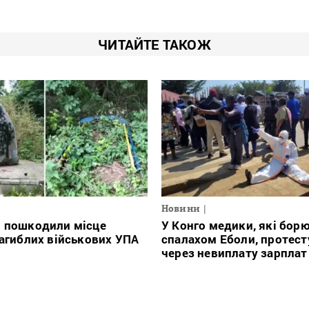
ЧИТАЙТЕ ТАКОЖ
Новини
і пошкодили місце
У Конго медики, які борю
загиблих військових УПА
спалахом Еболи, протес
через невиплату зарплат