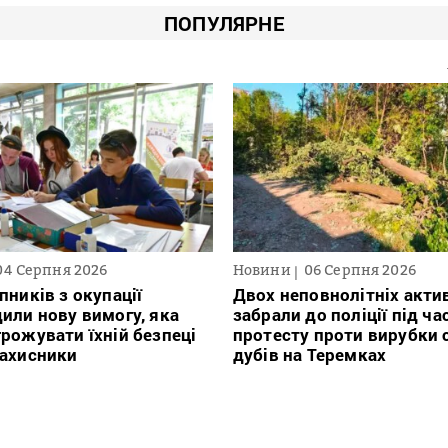
ПОПУЛЯРНЕ
04 Серпня 2026
Новини
06 Серпня 2026
пників з окупації
Двох неповнолітніх актив
или нову вимогу, яка
забрали до поліції під ча
рожувати їхній безпеці
протесту проти вирубки 
захисники
дубів на Теремках