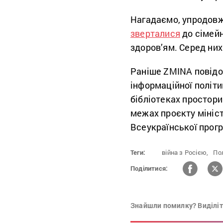
Нагадаємо, упродовж
зверталися
до сімейн
здоров’ям. Серед них 
Раніше ZMINA повідо
інформаційної політ
бібліотеках простори
межах проєкту мініс
Всеукраїнської прогр
Теги:
війна з Росією,
По
Поділитися:
Знайшли помилку? Виділіть