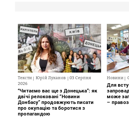
Тексти
Юрій Луканов
03 Серпня
Новини
2026
Для всту
“Читаємо вас ще з Донецька”: як
запровад
двічі релоковані “Новини
може заг
Донбасу” продовжують писати
– право
про окупацію та боротися з
пропагандою