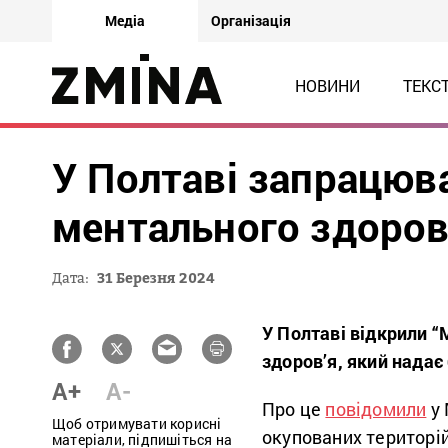
Медіа
Організація
НОВИНИ
ТЕКС
У Полтаві запрацюв
ментального здоров
Дата:
31 Березня 2024
У Полтаві відкрили 
здоров’я, який надає
A+
A-
Про це
повідомили
у 
Щоб отримувати корисні
окупованих територій
матеріали, підпишіться на