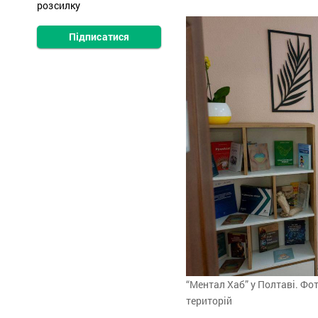
розсилку
Підписатися
“Ментал Хаб” у Полтаві. Фо
територій