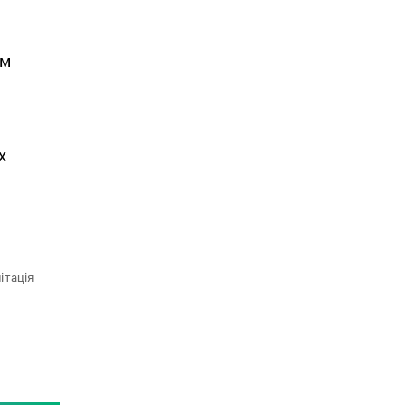
им
х
ітація