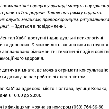
 психологічні послуги у закладі можуть внутрішньо
терани та їхні родини. Також підтримку надають
их
служб: медикам, правоохоронцям, рятувальник
цям
“
, –
йдеться в повідомленні
.
Ментал Хабі” доступні індивідуальні психологічні
ей та дорослих. Є можливість записатися на групові
 заплановано різноманітні тематичні події й освітн
емоційного здоров’я.
діє дитяча кімната, де можна отримати консультацію
ти дитину на час роботи зі спеціалістом.
л Хаб” за адресою: місто Полтава, вулиця Козака,
ня з 10:00 до 20:00.
ч із фахівцями можна за номером (050) 764-59-68.