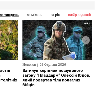
за тиждень
за місяць
за рік
вибір редакції
Новини
05 Серпня 2026
Нови
істів
Загинув керівник пошукового
Полі
с
загону “Плацдарм” Олексій Юков,
Вигів
столітніх
який повертав тіла полеглих
дван
бійців
росій