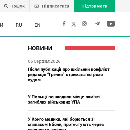
Пошук
Підписатися
Підтримати
ТИ
RU
EN
НОВИНИ
06 Серпня 2026
Після публікації про шкільний конфлікт
редакція “Гречки” отримала погрози
судом
У Польщі пошкодили місце пам’яті
загиблих військових УПА
У Конго медики, які борються зі
спалахом Еболи, протестують через
невиплату зарплат