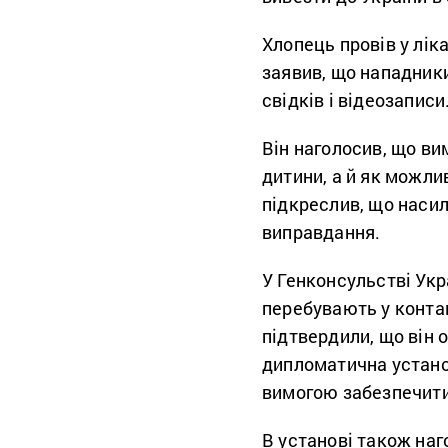
Хлопець провів у ліка
заявив, що нападники
свідків і відеозаписи
Він наголосив, що ви
дитини, а й як можлив
підкреслив, що насил
виправдання.
У Генконсульстві Укр
перебувають у контак
підтвердили, що він 
дипломатична устано
вимогою забезпечити
В установі також на