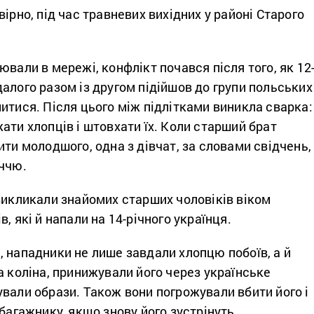
вірно, під час травневих вихідних у районі Старого
ювали в мережі, конфлікт почався після того, як 12
алого разом із другом підійшов до групи польських
итися. Після цього між підлітками виникла сварка:
ати хлопців і штовхати їх. Коли старший брат
ити молодшого, одна з дівчат, за словами свідчень,
иччю.
викликали знайомих старших чоловіків віком
, які й напали на 14-річного українця.
 нападники не лише завдали хлопцю побоїв, а й
а коліна, принижували його через українське
вали образи. Також вони погрожували вбити його і
 багажнику, якщо знову його зустрінуть.