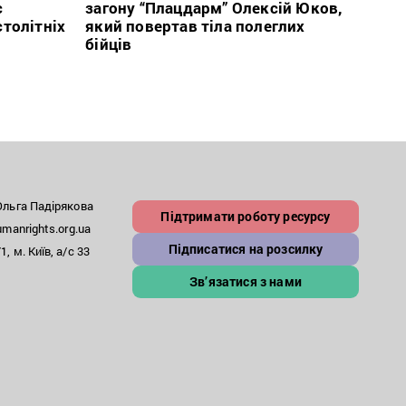
с
загону “Плацдарм” Олексій Юков,
Вигів
столітніх
який повертав тіла полеглих
дван
бійців
росій
льга Падірякова
Підтримати роботу ресурсу
anrights.org.ua
Підписатися на розсилку
, м. Київ, а/с 33
Зв’язатися з нами