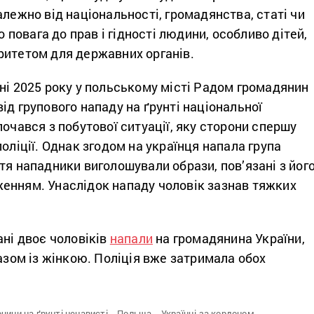
алежно від національності, громадянства, статі чи
що повага до прав і гідності людини, особливо дітей,
ритетом для державних органів.
ні 2025 року у польському місті Радом громадянин
ід групового нападу на ґрунті національної
почався з побутової ситуації, яку сторони спершу
поліції. Однак згодом на українця напала група
тя нападники виголошували образи, пов’язані з йог
енням. Унаслідок нападу чоловік зазнав тяжких
ані двоє чоловіків
напали
на громадянина України,
разом із жінкою. Поліція вже затримала обох
чини на ґрунті ненависті,
Польща,
Українці за кордоном