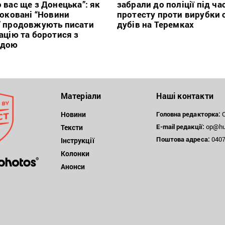
 вас ще з Донецька”: як
забрали до поліції під ча
локовані “Новини
протесту проти вирубки 
” продовжують писати
дубів на Теремках
ацію та боротися з
ндою
Матеріали
Наші контакти
Новини
Головна редакторка:
О
E-mail редакції:
op@hum
Тексти
Поштова
адреса:
04071
Інструкції
Колонки
Анонси