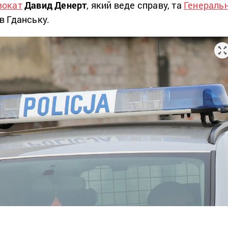
вокат
Давид Денерт
, який веде справу, та
Генераль
в Гданську.