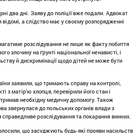
рні два дні. Заяву до поліції вже подали. Адвокат
 відомі, а слідство має у своєму розпорядженні
.
магатиме розслідування не лише як факту побиття
ого злочину на ґрунті національної ненависті, і
ьству й дискримінації щодо дітей не може бути
аїни заявили, що тримають справу на контролі,
ті з матір’ю хлопця, перевірили його стан і
отримав необхідну медичну допомогу. Також
ва звернулася до польських органів влади з
 справедливе розслідування та покарання винних.
голосили, що засуджують будь-які прояви насильст