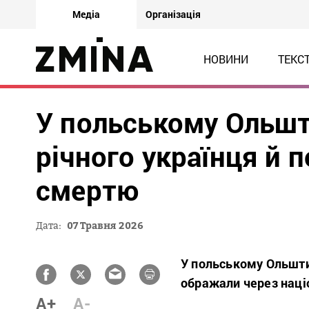
Медіа
Організація
НОВИНИ
ТЕКС
У польському Ольшт
річного українця й 
смертю
Дата:
07 Травня 2026
У польському Ольштин
ображали через наці
A+
A-