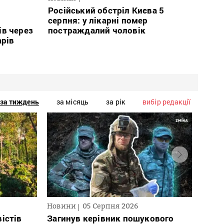
Російський обстріл Києва 5
і
серпня: у лікарні помер
ів через
постраждалий чоловік
арів
за тиждень
за місяць
за рік
вибір редакції
Новини
05 Серпня 2026
Нови
істів
Загинув керівник пошукового
Полі