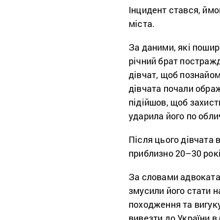
Інцидент стався, ймо
міста.
За даними, які пошир
річний брат постражд
дівчат, щоб познайом
дівчата почали ображ
підійшов, щоб захист
ударила його по обл
Після цього дівчата 
приблизно 20–30 років
За словами адвоката,
змусили його стати н
походження та вигуку
вивезти до України в