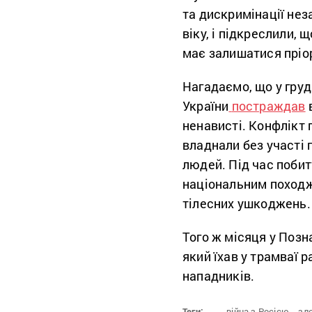
та дискримінації нез
віку, і підкреслили, 
має залишатися пріо
Нагадаємо, що у груд
України
постраждав
в
ненависті. Конфлікт 
владнали без участі 
людей. Під час побит
національним походж
тілесних ушкоджень.
Того ж місяця у Позн
який їхав у трамваї 
нападників.
Теги:
війна з Росією,
зло