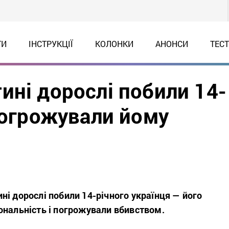
ТИ
ІНСТРУКЦІЇ
КОЛОНКИ
АНОНСИ
ТЕС
ині дорослі побили 14-
погрожували йому
і дорослі побили 14-річного українця — його
ональність і погрожували вбивством.