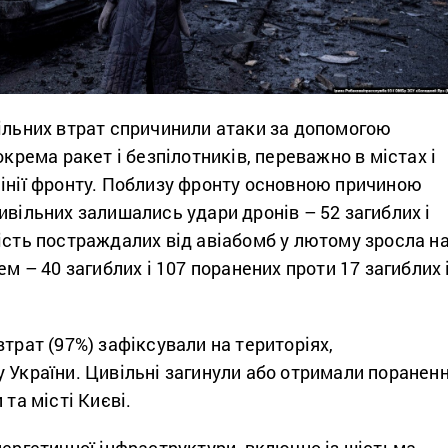
вільних втрат спричинили атаки за допомогою
окрема ракет і безпілотників, переважно в містах і
лінії фронту. Поблизу фронту основною причиною
ивільних залишались удари дронів – 52 загиблих і
ість постраждалих від авіабомб у лютому зросла н
ем – 40 загиблих і 107 поранених проти 17 загиблих 
втрат (97%) зафіксували на територіях,
 України. Цивільні загинули або отримали поранен
 та місті Києві.