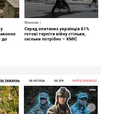
Новини
 у
Серед опитаних українців 61%
законно
готові терпіти війну стільки,
і до
скільки потрібно – КМІС
за тиждень
за місяць
за рік
вибір редакції