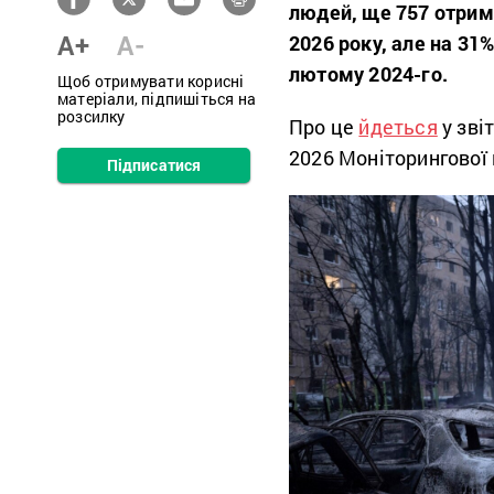
людей, ще 757 отрима
A+
A-
2026 року, але на 31%
лютому 2024-го.
Щоб отримувати корисні
матеріали, підпишіться на
розсилку
Про це
йдеться
у звіт
2026 Моніторингової 
Підписатися