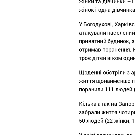
жінки та дівчинки – і
жінок і одна дівчинка
У Богодухові, Харків
атакували населений 
приватний будинок, за
отримав поранення. 
троє дітей віком один 
Щоденні обстріли з а
життя щонайменше п’я
поранили 111 людей (5
Кілька атак на Запо
забрали життя чотирьо
50 людей (22 жінки, 1