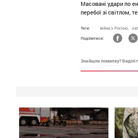
Масовані удари по е
перебої зі світлом, т
Теги:
війна з Росією,
заг
Поділитися:
Знайшли помилку? Виділіть