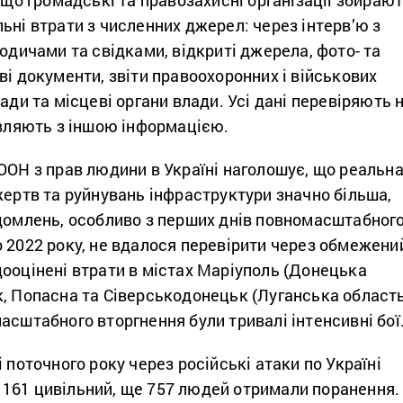
, що громадські та правозахисні організації збираю
ьні втрати з численних джерел: через інтерв’ю з
родичами та свідками, відкриті джерела, фото- та
ві документи, звіти правоохоронних і військових
ади та місцеві органи влади. Усі дані перевіряють 
авляють з іншою інформацією.
ООН з прав людини в Україні наголошує, що реальн
жертв та руйнувань інфраструктури значно більша,
ідомлень, особливо з перших днів повномасштабног
 2022 року, не вдалося перевірити через обмежени
ооцінені втрати в містах Маріуполь (Донецька
, Попасна та Сіверськодонецьк (Луганська область
асштабного вторгнення були тривалі інтенсивні бої
 поточного року через російські атаки по Україні
61 цивільний, ще 757 людей отримали поранення.