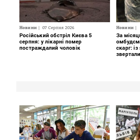
Новини
07 Серпня 2026
Новини
Російський обстріл Києва 5
За місяц
серпня: у лікарні помер
омбудсм
постраждалий чоловік
скарг: і
звертали