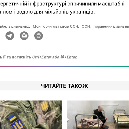
нергетичній інфраструктурі спричинили масштабні
еплом і водою для мільйонів українців.
ибель цивільних,
Моніторингова місія ООН,
ООН,
поранення цивільн
 її та натисніть
Ctrl+Enter або ⌘+Enter.
ЧИТАЙТЕ ТАКОЖ