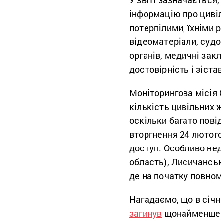
У звіті зазначається
інформацію про цивіл
потерпілими, їхніми 
відеоматеріали, судо
органів, медичні закл
достовірність і зіст
Моніторингова місія 
кількість цивільних 
оскільки багато пов
вторгнення 24 лютого
доступ. Особливо нед
область), Лисичанськ
де на початку повном
Нагадаємо, що в січні
загинув
щонайменше 1