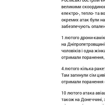
Російські обстріли е
великими скоординов
електро-, тепло- та 
окремих атак були на
забезпечують опаленн
1 лютого дрони-камі
на Дніпропетровщині
чоловіків і одна жін
отримали поранення, с
4 лютого кілька раке
Там загинули сім циві
отримали поранення (1
10 лютого атака аві
також на Донеччині, 