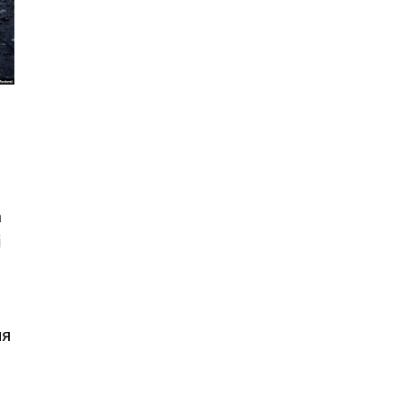
а
і
ня