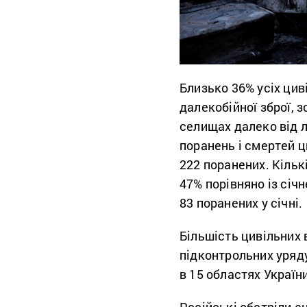
Близько 36% усіх ци
далекобійної зброї, з
селищах далеко від 
поранень і смертей ц
222 поранених. Кільк
47% порівняно із січн
83 поранених у січні.
Більшість цивільних 
підконтрольних уряду
в 15 областях України