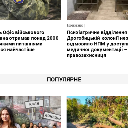
Новини
ь Офіс військового
Психіатричне відділення
ана отримав понад 2000
Дрогобицькій колонії не
з якими питаннями
відмовило НПМ у доступ
ся найчастіше
медичної документації –
правозахисниця
ПОПУЛЯРНЕ