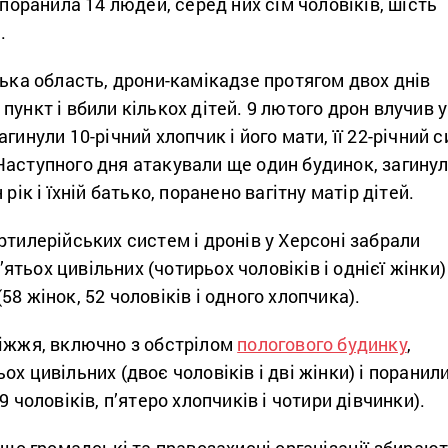
 поранила 14 людей, серед них сім чоловіків, шість
.
ська область, дрони-камікадзе протягом двох днів
пункт і вбили кількох дітей. 9 лютого дрон влучив у
гинули 10-річний хлопчик і його мати, її 22-річний с
Наступного дня атакували ще один будинок, загину
рік і їхній батько, поранено вагітну матір дітей.
ртилерійських систем і дронів у Херсоні забрали
тьох цивільних (чотирьох чоловіків і однієї жінки) 
8 жінок, 52 чоловіків і одного хлопчика).
ріжжя, включно з обстрілом
пологового будинку
,
х цивільних (двоє чоловіків і дві жінки) і поранил
9 чоловіків, п’ятеро хлопчиків і чотири дівчинки).