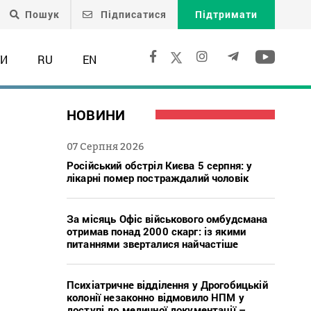
Пошук
Підписатися
Підтримати
ТИ
RU
EN
НОВИНИ
07 Серпня 2026
Російський обстріл Києва 5 серпня: у
лікарні помер постраждалий чоловік
За місяць Офіс військового омбудсмана
отримав понад 2000 скарг: із якими
питаннями зверталися найчастіше
Психіатричне відділення у Дрогобицькій
колонії незаконно відмовило НПМ у
доступі до медичної документації –