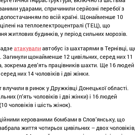
нергетичної інфраструктури, включно із шістьма
аними ударами, спричинили серйозні перебої з
водопостачанням по всій країні. Щонайменше 10
цілені на теплоелектроцентралі (ТЕЦ), що
я житлових будинків, у період сильних морозів.
кадзе
атакували
автобус із шахтарями в Тернівці, щ
. Загинули щонайменше 12 цивільних, серед них 11
ка, зокрема дев’ять працівників шахти. Ще 16 людей
еред них 14 чоловіків і дві жінки.
т влучили в ринок у Дружківці Донецької області.
льних (п’ять чоловіків і дві жінки) і 16 людей
0 чоловіків і шість жінок).
аційними керованими бомбами в Слов’янську, що
забрала життя чотирьох цивільних – двох чоловіків