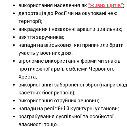
використання населення як
“живих щитів”
;
депортація до Росії чи на окуповані нею
території;
викрадення і незаконні арешти цивільних;
взяття заручників;
напади на військових, які припинили брати
участь у воєнних діях;
віроломне використання форми чи знаків
протилежної армії, емблеми Червоного
Хреста;
використання забороненої зброї (наприклад
касетних боєприпасів);
використання отруйних речовин;
напади на релігійні й культурні установи;
розграбування суспільної та особистої
власності тощо.