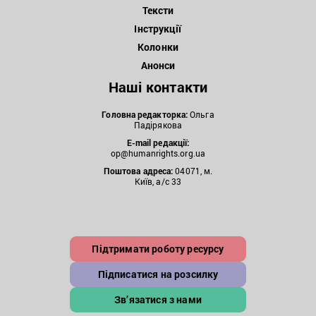
Тексти
Інструкції
Колонки
Анонси
Наші контакти
Головна редакторка:
Ольга
Падірякова
E-mail редакції:
op@humanrights.org.ua
Поштова
адреса:
04071, м.
Київ, а/с 33
Підтримати роботу ресурсу
Підписатися на розсилку
Зв’язатися з нами