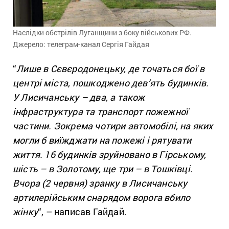
Наслідки обстрілів Луганщини з боку військових РФ.
Джерело: телеграм-канал Сергія Гайдая
“
Лише в Сєвєродонецьку, де точаться бої в
центрі міста, пошкоджено дев’ять будинків.
У Лисичанську – два, а також
інфраструктура та транспорт пожежної
частини. Зокрема чотири автомобілі, на яких
могли б виїжджати на пожежі і рятувати
життя. 16 будинків зруйновано в Гірському,
шість – в Золотому, ще три – в Тошківці.
Вчора (2 червня) зранку в Лисичанську
артилерійським снарядом ворога вбило
жінку
“, – написав Гайдай.