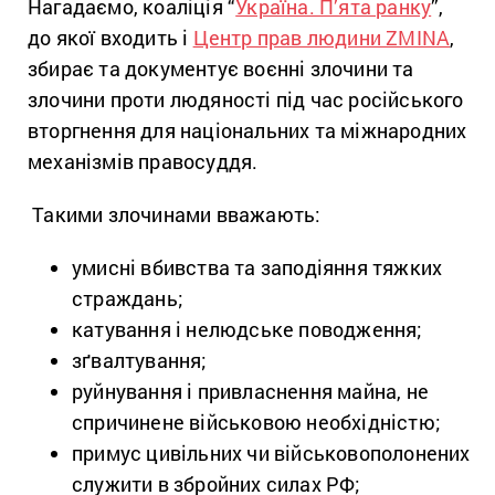
Нагадаємо, коаліція “
Україна. П’ята ранку
”,
до якої входить і
Центр прав людини ZMINA
,
збирає та документує воєнні злочини та
злочини проти людяності під час російського
вторгнення для національних та міжнародних
механізмів правосуддя.
Такими злочинами вважають:
умисні вбивства та заподіяння тяжких
страждань;
катування і нелюдське поводження;
зґвалтування;
руйнування і привласнення майна, не
спричинене військовою необхідністю;
примус цивільних чи військовополонених
служити в збройних силах РФ;