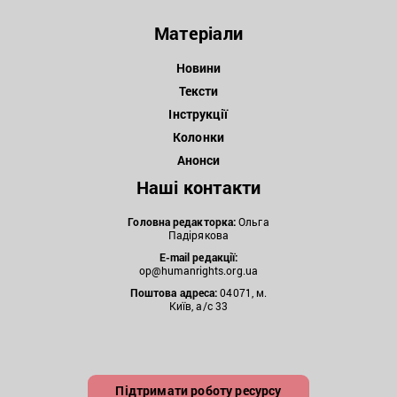
Матеріали
Новини
Тексти
Інструкції
Колонки
Анонси
Наші контакти
Головна редакторка:
Ольга
Падірякова
E-mail редакції:
op@humanrights.org.ua
Поштова
адреса:
04071, м.
Київ, а/с 33
Підтримати роботу ресурсу