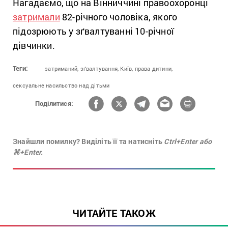
Нагадаємо, що на Вінниччині правоохоронці
затримали
82-річного чоловіка, якого
підозрюють у зґвалтуванні 10-річної
дівчинки.
Теги:
затриманий,
зґвалтування,
Київ,
права дитини,
сексуальне насильство над дітьми
Поділитися:
Знайшли помилку? Виділіть її та натисніть
Ctrl+Enter або
⌘+Enter.
ЧИТАЙТЕ ТАКОЖ