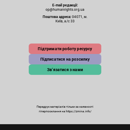
E-mail редакції:
op@humanrights.org.ua
Поштова
адреса:
04071, м.
Київ, а/с 33
Підтримати роботу ресурсу
Підписатися на розсилку
Зв’язатися з нами
Передрук матеріалів тільки за наявності
гіперпосилання на https://zmina.info/