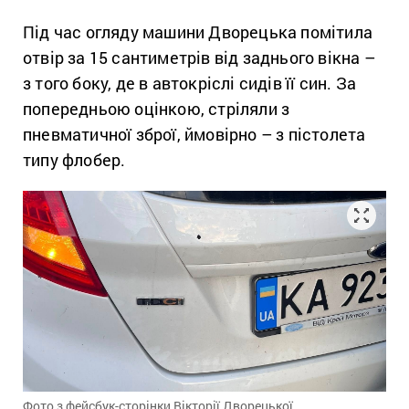
Під час огляду машини Дворецька помітила
отвір за 15 сантиметрів від заднього вікна –
з того боку, де в автокріслі сидів її син. За
попередньою оцінкою, стріляли з
пневматичної зброї, ймовірно – з пістолета
типу флобер.
Фото з фейсбук-сторінки Вікторії Дворецької